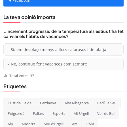
Facebook
La teva opinió importa
L'increment progressiu de la temperatura als estius t'ha fet
canviar els hàbits de vacances?
- Sí, em desplaço menys a llocs calorosos i de platja
- No, continuo fent vacances com sempre
Total Votes: 37
Etiquetes
Gust de Lleida
Cerdanya
Alta Ribagorça
Cadí La Seu
Puigcerdà
Pallars
Esports
Alt Urgell
Vall de Boí
Alp
Andorra
Seu d’Urgell
Art
Llívia