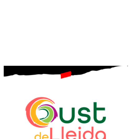
STAY UPDATED
Uneix-te al nostre butlletí
Tota l’actualitat, seleccionada i enviada directament
al teu correu. Subscriu-te al nostre butlletí i segueix
la informació que importa.
SUBSCRIU-TE