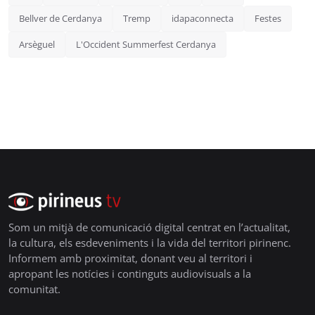
Bellver de Cerdanya
Tremp
idapaconnecta
Festes
Arsèguel
L'Occident Summerfest Cerdanya
Som un mitjà de comunicació digital centrat en l’actualitat,
la cultura, els esdeveniments i la vida del territori pirinenc.
Informem amb proximitat, donant veu al territori i
apropant les notícies i continguts audiovisuals a la
comunitat.