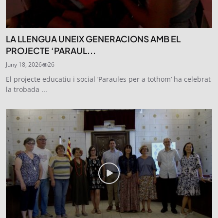
LA LLENGUA UNEIX GENERACIONS AMB EL
PROJECTE ‘PARAUL...
Juny 18, 2026
26
El projecte educatiu i social ‘Paraules per a tothom’ ha celebrat
la trobada ...