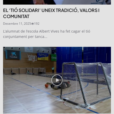
EL ‘TIÓ SOLIDARI’ UNEIX TRADICIÓ, VALORS I
COMUNITAT
Desembre 11, 2025
192
L’alumnat de l’escola Albert Vives ha fet cagar el tió
conjuntament per tanca...