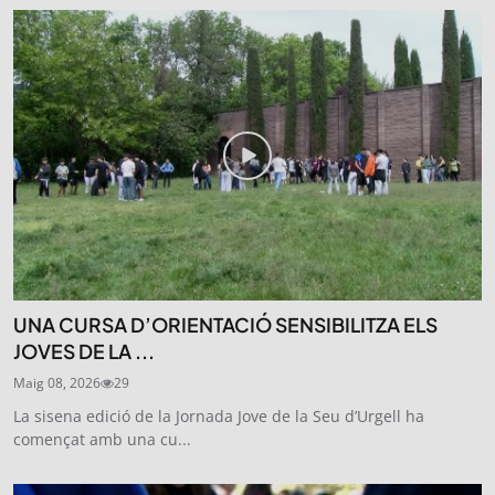
UNA CURSA D’ORIENTACIÓ SENSIBILITZA ELS
JOVES DE LA ...
Maig 08, 2026
29
La sisena edició de la Jornada Jove de la Seu d’Urgell ha
començat amb una cu...