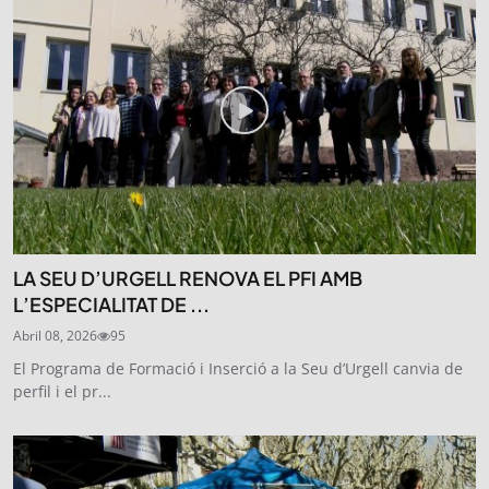
SUBSCRIU-TE
LA SEU D’URGELL RENOVA EL PFI AMB
L’ESPECIALITAT DE ...
Abril 08, 2026
95
El Programa de Formació i Inserció a la Seu d’Urgell canvia de
perfil i el pr...