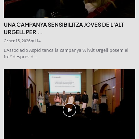
UNA CAMPANYA SENSIBILITZA JOVES DE L’ALT
URGELL PER ...
Gener 15, 2026
114
L’Associació Aspid tanca la campanya ‘A l’Alt Urgell posem el
fre!’ després d...