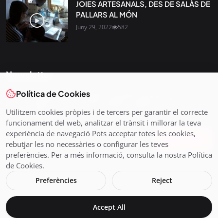
JOIES ARTESANALS, DES DE SALÀS DE
PALLARS AL MÓN
Juny 29, 2022
582
Newsletter
Política de Cookies
Tota l’actualitat, seleccionada i enviada directament al teu
correu. Subscriu-te al nostre butlletí i segueix la informació
Utilitzem cookies pròpies i de tercers per garantir el correcte
que importa.
funcionament del web, analitzar el trànsit i millorar la teva
experiència de navegació Pots acceptar totes les cookies,
Subscriu-te
rebutjar les no necessàries o configurar les teves
preferències. Per a més informació, consulta la nostra Política
de Cookies.
Preferències
Reject
© 2026 Pirineus TV - Cadena Pirenaica de Ràdio i Televisió SL
Accept All
Avís legal i Política de Cookies
En directe