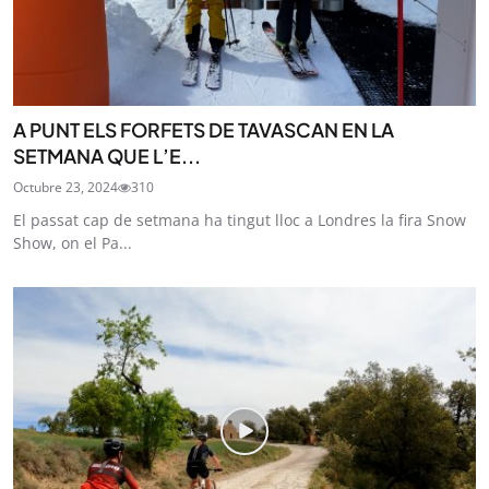
A PUNT ELS FORFETS DE TAVASCAN EN LA
SETMANA QUE L’E...
Octubre 23, 2024
310
El passat cap de setmana ha tingut lloc a Londres la fira Snow
Show, on el Pa...