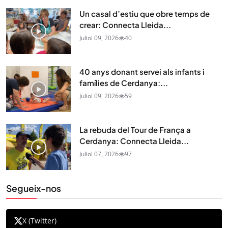
Un casal d’estiu que obre temps de
crear: Connecta Lleida...
Juliol 09, 2026
40
40 anys donant servei als infants i
famílies de Cerdanya:...
Juliol 09, 2026
59
La rebuda del Tour de França a
Cerdanya: Connecta Lleida...
Juliol 07, 2026
97
Segueix-nos
X (Twitter)