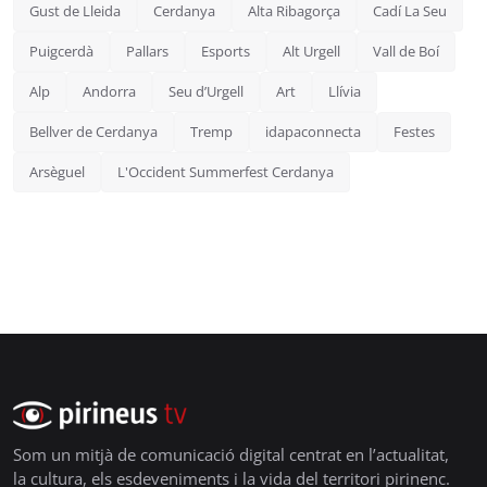
Gust de Lleida
Cerdanya
Alta Ribagorça
Cadí La Seu
Puigcerdà
Pallars
Esports
Alt Urgell
Vall de Boí
Alp
Andorra
Seu d’Urgell
Art
Llívia
Bellver de Cerdanya
Tremp
idapaconnecta
Festes
Arsèguel
L'Occident Summerfest Cerdanya
Som un mitjà de comunicació digital centrat en l’actualitat,
la cultura, els esdeveniments i la vida del territori pirinenc.