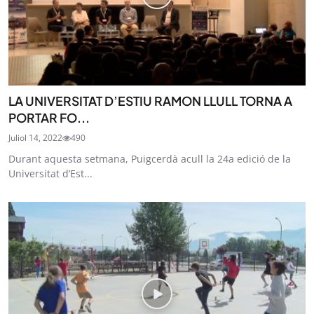
LA UNIVERSITAT D’ESTIU RAMON LLULL TORNA A
PORTAR FO...
Juliol 14, 2022
490
Durant aquesta setmana, Puigcerdà acull la 24a edició de la
Universitat d’Est...