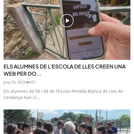
ELS ALUMNES DE L'ESCOLA DE LLES CREEN UNA
WEB PER DO...
Juny 26, 2023
457
Els alumnes de 5è i 6è de l’Escola Portella Blanca de Lles de
Cerdanya han cr...
STAY UPDATED
Uneix-te al nostre butlletí
Tota l’actualitat, seleccionada i enviada directament
al teu correu. Subscriu-te al nostre butlletí i segueix
la informació que importa.