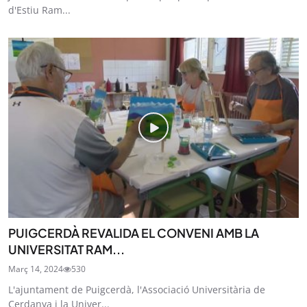
d'Estiu Ram...
PUIGCERDÀ REVALIDA EL CONVENI AMB LA
UNIVERSITAT RAM...
Març 14, 2024
530
L'ajuntament de Puigcerdà, l'Associació Universitària de
Cerdanya i la Univer...