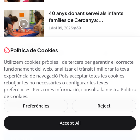
40 anys donant servei als infants i
famílies de Cerdanya:...
Juliol 09, 2026
59
La rebuda del Tour de França a
Política de Cookies
Cerdanya: Connecta Lleida...
Utilitzem cookies pròpies i de tercers per garantir el correcte
Juliol 07, 2026
97
funcionament del web, analitzar el trànsit i millorar la teva
experiència de navegació Pots acceptar totes les cookies,
rebutjar les no necessàries o configurar les teves
Segueix-nos
preferències. Per a més informació, consulta la nostra Política
de Cookies.
X (Twitter)
Preferències
Reject
Instagram
Accept All
Facebook