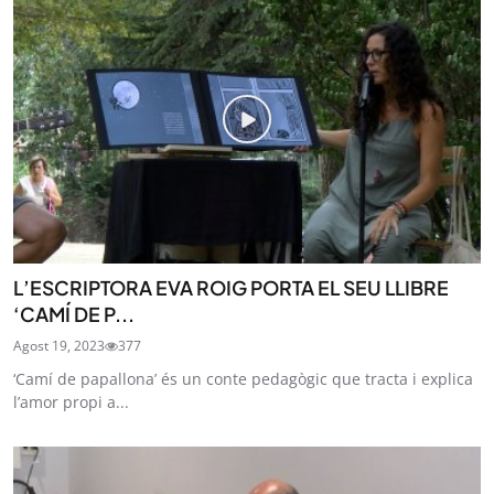
L’ESCRIPTORA EVA ROIG PORTA EL SEU LLIBRE
‘CAMÍ DE P...
Agost 19, 2023
377
‘Camí de papallona’ és un conte pedagògic que tracta i explica
l’amor propi a...