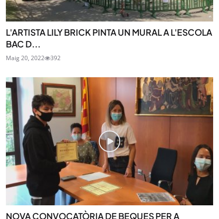
L'ARTISTA LILY BRICK PINTA UN MURAL A L'ESCOLA
BAC D...
Maig 20, 2022
392
NOVA CONVOCATÒRIA DE BEQUES PER A