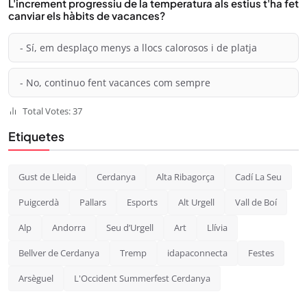
L'increment progressiu de la temperatura als estius t'ha fet
canviar els hàbits de vacances?
- Sí, em desplaço menys a llocs calorosos i de platja
- No, continuo fent vacances com sempre
Total Votes: 37
Etiquetes
Gust de Lleida
Cerdanya
Alta Ribagorça
Cadí La Seu
Puigcerdà
Pallars
Esports
Alt Urgell
Vall de Boí
Alp
Andorra
Seu d’Urgell
Art
Llívia
Bellver de Cerdanya
Tremp
idapaconnecta
Festes
Arsèguel
L'Occident Summerfest Cerdanya