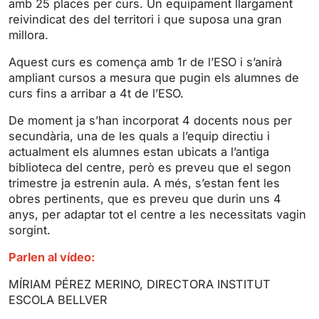
amb 25 places per curs. Un equipament llargament
g
u
reivindicat des del territori i que suposa una gran
s
l
millora.
l
s
Aquest curs es comença amb 1r de l’ESO i s’anirà
ampliant cursos a mesura que pugin els alumnes de
c
curs fins a arribar a 4t de l’ESO.
r
e
De moment ja s’han incorporat 4 docents nous per
e
secundària, una de les quals a l’equip directiu i
n
actualment els alumnes estan ubicats a l’antiga
biblioteca del centre, però es preveu que el segon
trimestre ja estrenin aula. A més, s’estan fent les
obres pertinents, que es preveu que durin uns 4
anys, per adaptar tot el centre a les necessitats vagin
sorgint.
Parlen al vídeo:
MÍRIAM PÉREZ MERINO, DIRECTORA INSTITUT
ESCOLA BELLVER