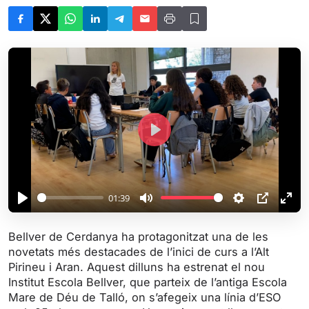
P
l
a
y
01:39
P
M
S
P
E
l
u
e
I
n
Bellver de Cerdanya ha protagonitzat una de les
a
t
t
P
t
novetats més destacades de l’inici de curs a l’Alt
y
e
t
e
Pirineu i Aran. Aquest dilluns ha estrenat el nou
i
r
Institut Escola Bellver, que parteix de l’antiga Escola
Mare de Déu de Talló, on s’afegeix una línia d’ESO
n
f