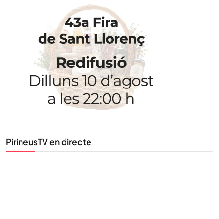
STAY UPDATED
Uneix-te al nostre butlletí
Tota l’actualitat, seleccionada i enviada directament
al teu correu. Subscriu-te al nostre butlletí i segueix
la informació que importa.
SUBSCRIU-TE
PirineusTV en directe