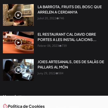
LA BARROTA, FRUITS DEL BOSC QUE
ARRELEN A CERDANYA
Juliol 20, 2022
746
EL RESTAURANT CAL DAVID OBRE
PORTES A LES INSTAL·LACIONS...
Febrer 06, 2023
739
JOIES ARTESANALS, DES DE SALÀS DE
PALLARS AL MÓN
Juny 29, 2022
584
Newsletter
Política de Cookies
Tota l’actualitat, seleccionada i enviada directament al teu