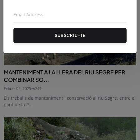
SUBSCRIU-TE
MANTENIMENT A LA LLERA DEL RIU SEGRE PER
COMBINAR SO...
Febrer 05, 2025
247
Els treballs de manteniment i conservació al riu Segre, entre el
pont de la P...