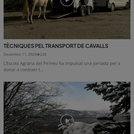
TÈCNIQUES PEL TRANSPORT DE CAVALLS
Desembre 11, 2024
228
L’Escola Agrària del Pirineu ha impulsat una jornada per a
donar a conèixer t...