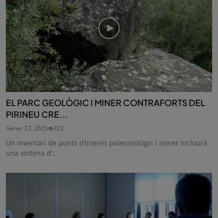
EL PARC GEOLÒGIC I MINER CONTRAFORTS DEL
PIRINEU CRE...
Gener 27, 2025
322
Un inventari de punts d’interès paleontològic i miner inclourà
una vintena d’...