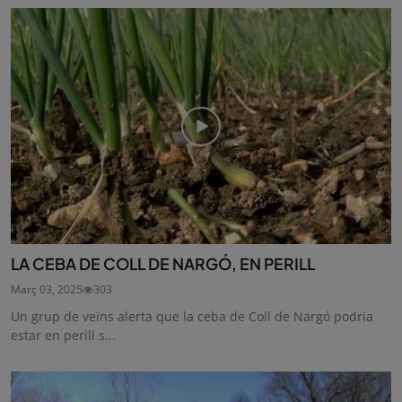
LA CEBA DE COLL DE NARGÓ, EN PERILL
Març 03, 2025
303
Un grup de veïns alerta que la ceba de Coll de Nargó podria
estar en perill s...