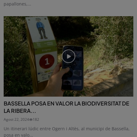
papallones,...
BASSELLA POSA EN VALOR LA BIODIVERSITAT DE
LA RIBERA...
Agost 22, 2024
182
Un itinerari lúdic entre Ogern i Altès, al municipi de Bassella,
posa en valo...