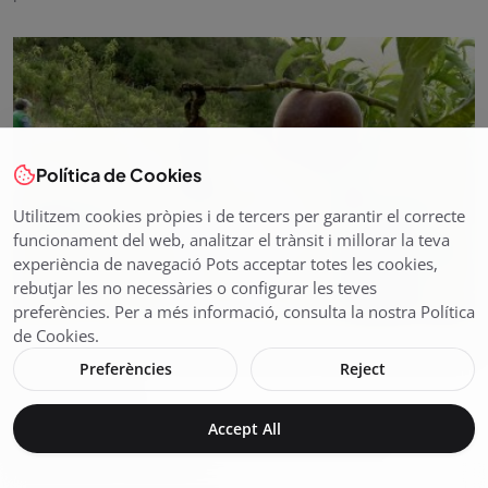
Política de Cookies
Utilitzem cookies pròpies i de tercers per garantir el correcte
funcionament del web, analitzar el trànsit i millorar la teva
experiència de navegació Pots acceptar totes les cookies,
rebutjar les no necessàries o configurar les teves
preferències. Per a més informació, consulta la nostra Política
de Cookies.
ESPIGOLADORS PER REDUIR EL MALBARATAMENT
Preferències
Reject
ALIMENTARI
Juliol 15, 2024
212
Accept All
Els préssecs de la finca Borda del Coll no es poden
comercialitzar. Aquesta c...