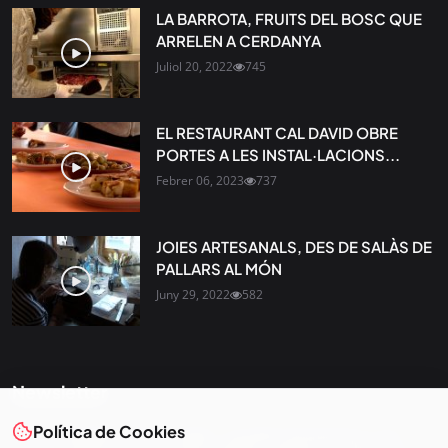
LA BARROTA, FRUITS DEL BOSC QUE
ARRELEN A CERDANYA
Juliol 20, 2022
745
EL RESTAURANT CAL DAVID OBRE
PORTES A LES INSTAL·LACIONS...
Febrer 06, 2023
737
JOIES ARTESANALS, DES DE SALÀS DE
PALLARS AL MÓN
Juny 29, 2022
582
Newsletter
Política de Cookies
Tota l’actualitat, seleccionada i enviada directament al teu