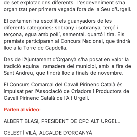
de set explotacions diferents. L’esdeveniment s’ha
n
f
organitzat per primera vegada fora de la Seu d’Urgell.
g
u
s
l
El certamen ha escollit els guanyadors de les
l
diferents categories: sobrany i sobranya, terçó i
s
terçona, egua amb pollí, semental, quartó i tira. Els
premiats participaran al Concurs Nacional, que tindrà
c
lloc a la Torre de Capdella.
r
e
Des de l’Ajuntament d’Organyà s’ha posat en valor la
e
tradició equina i ramadera del municipi, amb la fira de
n
Sant Andreu, que tindrà lloc a finals de novembre.
El Concurs Comarcal del Cavall Pirinenc Català és
impulsat per l’Associació de Criadors i Productors de
Cavall Pirinenc Català de l’Alt Urgell.
Parlen al vídeo:
ALBERT BLASI, PRESIDENT DE CPC ALT URGELL
CELESTÍ VILÀ, ALCALDE D’ORGANYÀ