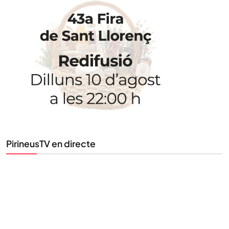
STAY UPDATED
Uneix-te al nostre butlletí
Tota l’actualitat, seleccionada i enviada directament
al teu correu. Subscriu-te al nostre butlletí i segueix
la informació que importa.
SUBSCRIU-TE
PirineusTV en directe