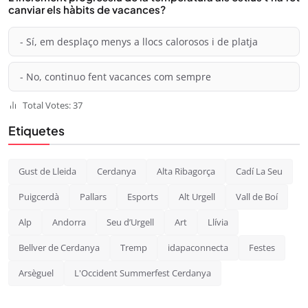
canviar els hàbits de vacances?
- Sí, em desplaço menys a llocs calorosos i de platja
- No, continuo fent vacances com sempre
Total Votes: 37
Etiquetes
Gust de Lleida
Cerdanya
Alta Ribagorça
Cadí La Seu
Puigcerdà
Pallars
Esports
Alt Urgell
Vall de Boí
Alp
Andorra
Seu d’Urgell
Art
Llívia
Bellver de Cerdanya
Tremp
idapaconnecta
Festes
Arsèguel
L'Occident Summerfest Cerdanya