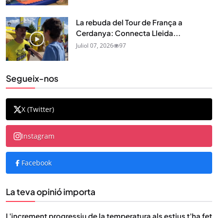
La rebuda del Tour de França a
Cerdanya: Connecta Lleida...
Juliol 07, 2026
97
Segueix-nos
X (Twitter)
Instagram
Facebook
La teva opinió importa
L'increment progressiu de la temperatura als estius t'ha fet