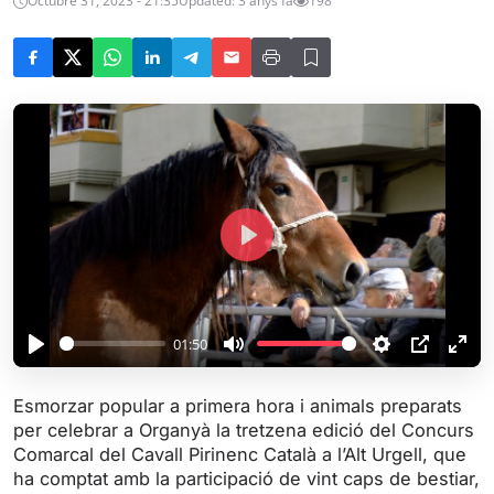
Octubre 31, 2023 - 21:35
Updated: 3 anys fa
198
P
l
a
y
01:50
P
M
S
P
E
l
u
e
I
n
Esmorzar popular a primera hora i animals preparats
a
t
t
P
t
per celebrar a Organyà la tretzena edició del Concurs
y
e
t
e
Comarcal del Cavall Pirinenc Català a l’Alt Urgell, que
i
r
ha comptat amb la participació de vint caps de bestiar,