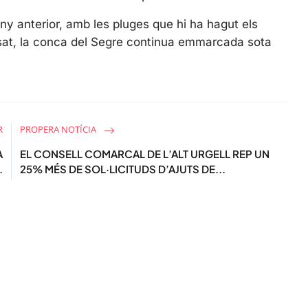
e
any anterior, amb les pluges que hi ha hagut els
e
posat, la conca del Segre continua emmarcada sota
n
R
PROPERA NOTÍCIA
A
EL CONSELL COMARCAL DE L’ALT URGELL REP UN
.
25% MÉS DE SOL·LICITUDS D’AJUTS DE...