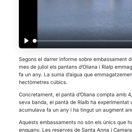
P
l
Segons el darrer informe sobre embassament de 
a
mes de juliol els pantans d’Oliana i Rialp emm
y
fa un any. La suma d’aigua que emmagatzemen
hectòmetres cúbics.
Concretament, el pantà d’Oliana compta amb 4,
seva banda, el pantà de Rialb ha experimentat 
acumulava fa un any i ha tingut un augment anu
Aquests embassaments no són els únics que h
enguany. Les reserves de Santa Anna i Camara