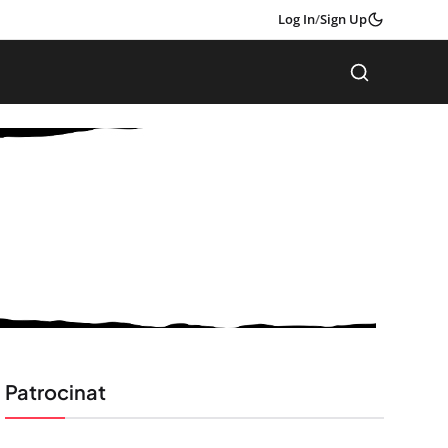
Log In
/
Sign Up
Patrocinat