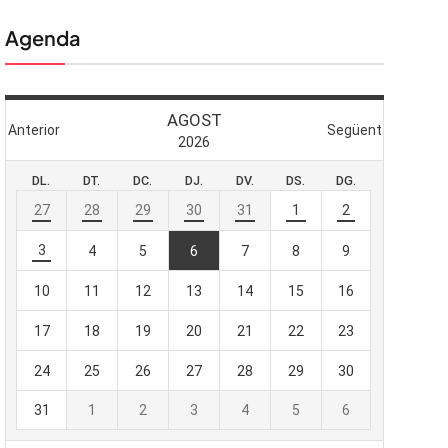
Agenda
 butlletí
viada
-te al nostre
e importa.