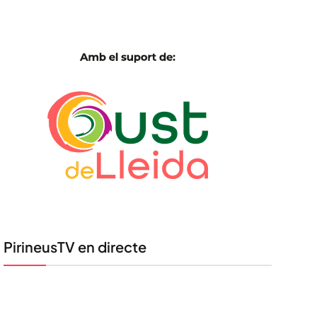
PirineusTV en directe