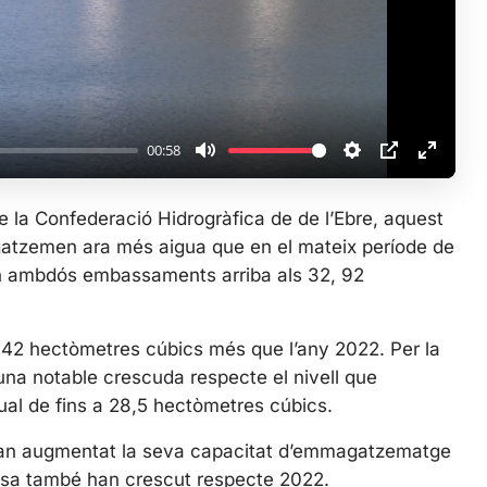
a
y
00:58
M
S
P
E
u
e
I
n
la Confederació Hidrogràfica de de l’Ebre, aquest
t
t
P
t
agatzemen ara més aigua que en el mateix període de
e
t
e
 ambdós embassaments arriba als 32, 92
i
r
n
f
g
u
42 hectòmetres cúbics més que l’any 2022. Per la
s
l
una notable crescuda respecte el nivell que
l
al de fins a 28,5 hectòmetres cúbics.
s
c
an augmentat la seva capacitat d’emmagatzematge
r
sa també han crescut respecte 2022.