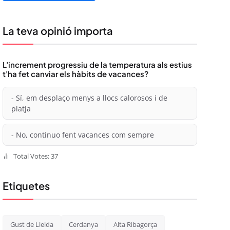
La teva opinió importa
L'increment progressiu de la temperatura als estius
t'ha fet canviar els hàbits de vacances?
- Sí, em desplaço menys a llocs calorosos i de
platja
- No, continuo fent vacances com sempre
Total Votes: 37
Etiquetes
Gust de Lleida
Cerdanya
Alta Ribagorça