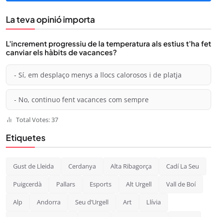
La teva opinió importa
L'increment progressiu de la temperatura als estius t'ha fet
canviar els hàbits de vacances?
- Sí, em desplaço menys a llocs calorosos i de platja
- No, continuo fent vacances com sempre
Total Votes: 37
Etiquetes
Gust de Lleida
Cerdanya
Alta Ribagorça
Cadí La Seu
Puigcerdà
Pallars
Esports
Alt Urgell
Vall de Boí
Alp
Andorra
Seu d’Urgell
Art
Llívia