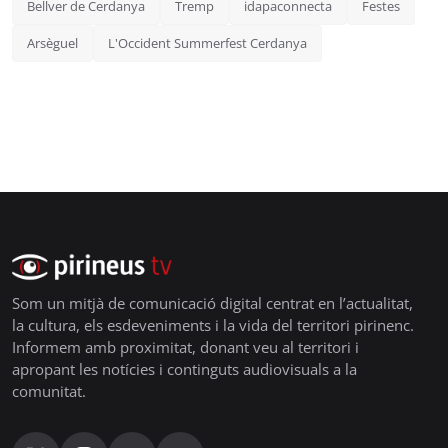
Bellver de Cerdanya
Tremp
idapaconnecta
Festes
Arsèguel
L'Occident Summerfest Cerdanya
Som un mitjà de comunicació digital centrat en l’actualitat,
la cultura, els esdeveniments i la vida del territori pirinenc.
Informem amb proximitat, donant veu al territori i
apropant les notícies i continguts audiovisuals a la
comunitat.