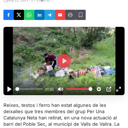
Juny 22, 2023 - 21:35
230
P
l
a
y
01:32
P
M
S
P
E
l
u
e
I
n
Reixes, testos i ferro han estat algunes de les
a
t
t
P
t
deixalles que tres membres del grup Per Una
y
e
t
e
Catalunya Neta han retirat, en una nova actuació al
i
r
barri del Poble Sec, al municipi de Valls de Valira. La