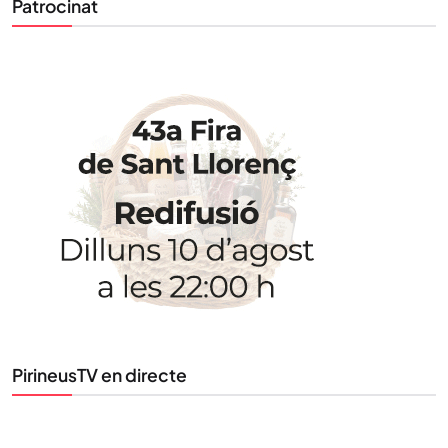
Patrocinat
STAY UPDATED
Uneix-te al nostre butlletí
Tota l’actualitat, seleccionada i enviada directament
al teu correu. Subscriu-te al nostre butlletí i segueix
la informació que importa.
SUBSCRIU-TE
PirineusTV en directe