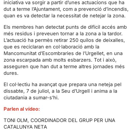
iniciativa va sorgir a partir d’unes actuacions que ha
n
f
dut a terme l’Ajuntament, com a prevenció d’incendis,
g
u
quan es va detectar la necessitat de netejar la zona.
s
l
l
Els membres han detectat punts de difícil accés amb
s
més residus i preveuen tornar a la zona a la tardor.
L’actuació ha permès retirar 250 quilos de deixalles,
c
que es reciclaran en col·laboració amb la
r
Mancomunitat d’Escombraries de l’Urgellet, en una
e
zona escarpada amb molts esbarzers. Tot i això,
e
asseguren que han dut a terme altres jornades més
n
dures.
El col·lectiu ha avançat que prepara una neteja pel
dissabte, 7 de juliol, a la Seu d’Urgell i anima a la
ciutadania a sumar-s’hi.
Parlen al vídeo:
TONI OLM, COORDINADOR DEL GRUP PER UNA
CATALUNYA NETA