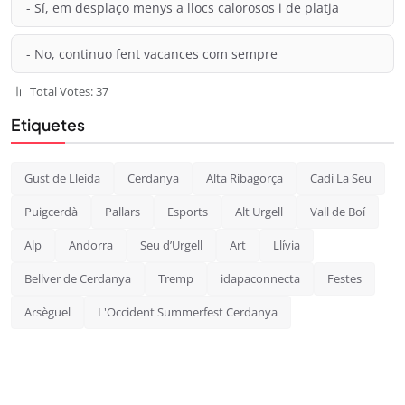
- Sí, em desplaço menys a llocs calorosos i de platja
- No, continuo fent vacances com sempre
Total Votes: 37
Etiquetes
Gust de Lleida
Cerdanya
Alta Ribagorça
Cadí La Seu
Puigcerdà
Pallars
Esports
Alt Urgell
Vall de Boí
Alp
Andorra
Seu d’Urgell
Art
Llívia
Bellver de Cerdanya
Tremp
idapaconnecta
Festes
Arsèguel
L'Occident Summerfest Cerdanya