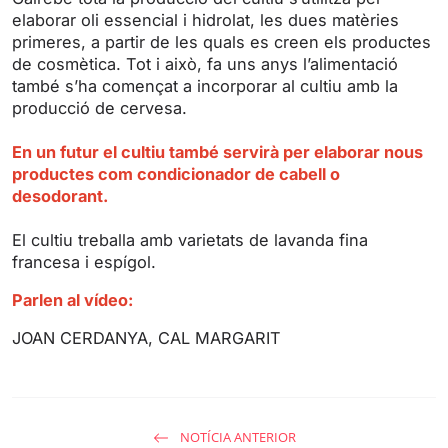
s
l
elaborar oli essencial i hidrolat, les dues matèries
l
primeres, a partir de les quals es creen els productes
s
de cosmètica. Tot i això, fa uns anys l’alimentació
c
també s’ha començat a incorporar al cultiu amb la
r
producció de cervesa.
e
En un futur el cultiu també servirà per elaborar nous
e
productes com condicionador de cabell o
n
desodorant.
El cultiu treballa amb varietats de lavanda fina
francesa i espígol.
Parlen al vídeo:
JOAN CERDANYA, CAL MARGARIT
NOTÍCIA ANTERIOR