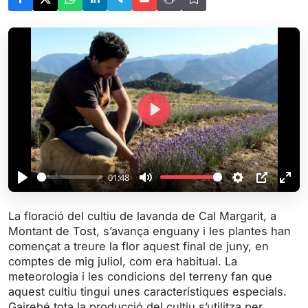
P
l
a
y
01:48
P
M
S
P
E
l
u
e
I
n
La floració del cultiu de lavanda de Cal Margarit, a
a
t
t
P
t
Montant de Tost, s’avança enguany i les plantes han
y
e
t
e
començat a treure la flor aquest final de juny, en
i
r
comptes de mig juliol, com era habitual. La
meteorologia i les condicions del terreny fan que
n
f
aquest cultiu tingui unes característiques especials.
g
u
Gairebé tota la producció del cultiu s’utilitza per