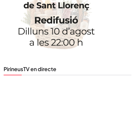
Uneix-te al nostre butlletí
Tota l’actualitat, seleccionada i enviada directament
al teu correu. Subscriu-te al nostre butlletí i segueix
la informació que importa.
SUBSCRIU-TE
PirineusTV en directe