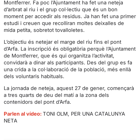
Montferrer. Fa poc l’Ajuntament ha fet una neteja
n
f
d’arbrat al riu i el grup col·lectiu que és un bon
g
u
moment per accedir als residus. Ja han fet una primer
s
l
estudi i creuen que recolliran moltes deixalles de
l
mida petita, sobretot tovalloletes.
s
L’objectiu és netejar el marge del riu fins el pont
c
d’Arfa. La inscripció és obligatòria perquè l’Ajuntament
r
de Montferrer, que és qui organitza l’activitat,
e
convidarà a dinar als participants. Des del grup es fa
e
una crida a la col·laboració de la població, més enllà
n
dels voluntaris habituals.
La jornada de neteja, aquest 27 de gener, començarà
a tres quarts de deu del matí a la zona dels
contenidors del pont d’Arfa.
Parlen al vídeo:
TONI OLM, PER UNA CATALUNYA
NETA