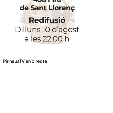
Uneix-te al nostre butlletí
Tota l’actualitat, seleccionada i enviada directament
al teu correu. Subscriu-te al nostre butlletí i segueix
la informació que importa.
SUBSCRIU-TE
PirineusTV en directe