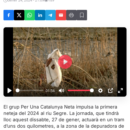
Gener 24, 2024 - 21:09
189
P
l
a
y
01:54
P
M
S
P
E
l
u
e
I
n
El grup Per Una Catalunya Neta impulsa la primera
a
t
t
P
t
neteja del 2024 al riu Segre. La jornada, que tindrà
y
e
t
e
lloc aquest dissabte, 27 de gener, actuarà en un tram
i
r
d’uns dos quilometres, a la zona de la depuradora de