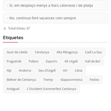
- Sí, em desplaço menys a llocs calorosos i de platja
- No, continuo fent vacances com sempre
Total Votes: 37
Etiquetes
Gust de Lleida
Cerdanya
Alta Ribagorça
Cadí La Seu
Puigcerdà
Pallars
Esports
Alt Urgell
Vall de Boí
Alp
Andorra
Seu d’Urgell
Art
Llívia
Bellver de Cerdanya
Tremp
idapaconnecta
Festes
Arsèguel
L'Occident Summerfest Cerdanya