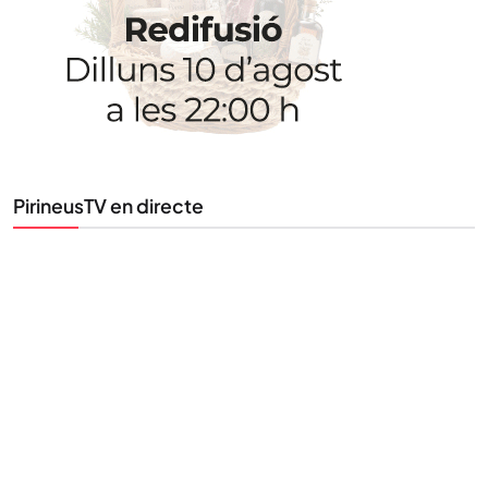
Uneix-te al nostre butlletí
Tota l’actualitat, seleccionada i enviada directament
al teu correu. Subscriu-te al nostre butlletí i segueix
la informació que importa.
PirineusTV en directe
SUBSCRIU-TE