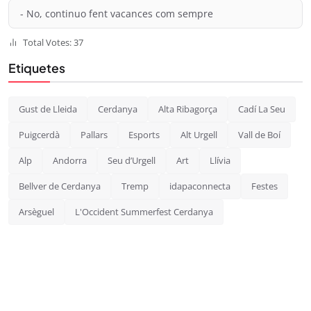
- No, continuo fent vacances com sempre
Total Votes: 37
Etiquetes
Gust de Lleida
Cerdanya
Alta Ribagorça
Cadí La Seu
Puigcerdà
Pallars
Esports
Alt Urgell
Vall de Boí
Alp
Andorra
Seu d’Urgell
Art
Llívia
Bellver de Cerdanya
Tremp
idapaconnecta
Festes
Arsèguel
L'Occident Summerfest Cerdanya