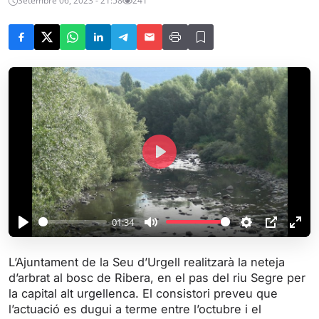
Setembre 06, 2023 - 21:58
241
P
l
a
y
01:34
P
M
S
P
E
l
u
e
I
n
L’Ajuntament de la Seu d’Urgell realitzarà la neteja
a
t
t
P
t
d’arbrat al bosc de Ribera, en el pas del riu Segre per
y
e
t
e
la capital alt urgellenca. El consistori preveu que
i
r
l’actuació es dugui a terme entre l’octubre i el