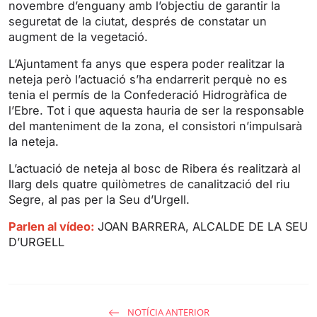
novembre d’enguany amb l’objectiu de garantir la
n
f
seguretat de la ciutat, després de constatar un
g
u
augment de la vegetació.
s
l
l
L’Ajuntament fa anys que espera poder realitzar la
s
neteja però l’actuació s’ha endarrerit perquè no es
tenia el permís de la Confederació Hidrogràfica de
c
l’Ebre. Tot i que aquesta hauria de ser la responsable
r
del manteniment de la zona, el consistori n’impulsarà
e
la neteja.
e
n
L’actuació de neteja al bosc de Ribera és realitzarà al
llarg dels quatre quilòmetres de canalització del riu
Segre, al pas per la Seu d’Urgell.
Parlen al vídeo:
JOAN BARRERA, ALCALDE DE LA SEU
D’URGELL
NOTÍCIA ANTERIOR