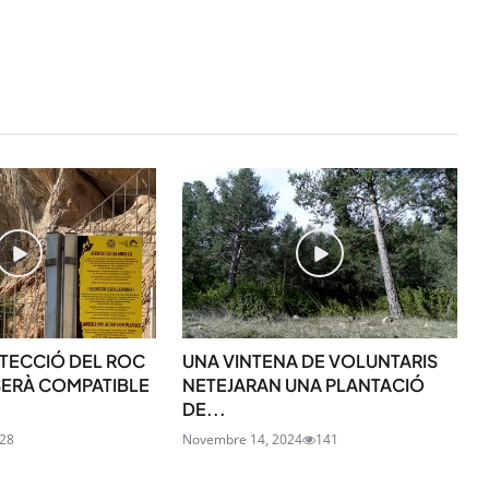
STAY UPDATED
TECCIÓ DEL ROC
UNA VINTENA DE VOLUNTARIS
Uneix-te al nostre
ERÀ COMPATIBLE
NETEJARAN UNA PLANTACIÓ
DE...
Tota l’actualitat, seleccionada i en
28
Novembre 14, 2024
141
directament al teu correu. Subscriu
butlletí i segueix la informació qu