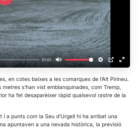
P
l
a
y
01:01
M
S
P
E
u
e
I
n
s, en cotes baixes a les comarques de l’Alt Pirineu.
t
t
P
t
ts metres s’han vist emblanquinades, com Tremp,
e
t
e
rior ha fet desaparèixer ràpid qualsevol rastre de la
i
r
n
f
g
u
t i a punts com la Seu d’Urgell hi ha arribat una
s
l
na apuntaven a una nevada històrica, la previsió
l
s