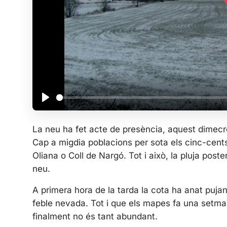
P
l
La neu ha fet acte de presència, aquest dimecre
a
Cap a migdia poblacions per sota els cinc-cen
y
Oliana o Coll de Nargó. Tot i això, la pluja poste
neu.
A primera hora de la tarda la cota ha anat pujan
feble nevada. Tot i que els mapes fa una setma
finalment no és tant abundant.