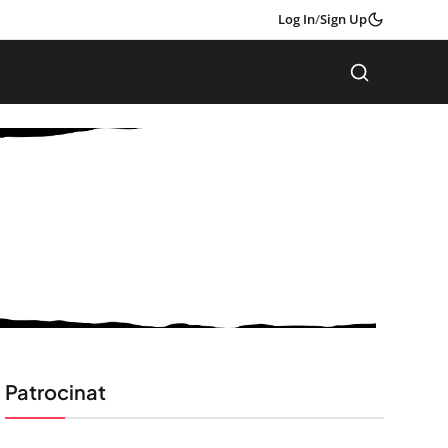
Log In
/
Sign Up
Patrocinat