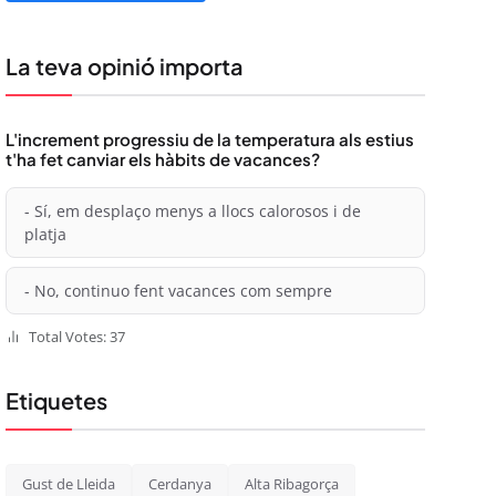
La teva opinió importa
L'increment progressiu de la temperatura als estius
t'ha fet canviar els hàbits de vacances?
- Sí, em desplaço menys a llocs calorosos i de
platja
- No, continuo fent vacances com sempre
Total Votes: 37
Etiquetes
Gust de Lleida
Cerdanya
Alta Ribagorça