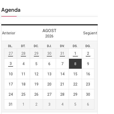
Agenda
 butlletí
viada
-te al nostre
e importa.