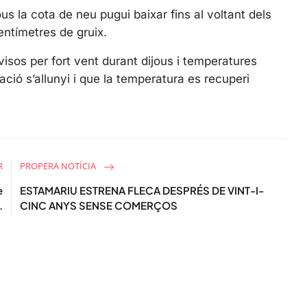
c
us la cota de neu pugui baixar fins al voltant dels
r
entímetres de gruix.
e
sos per fort vent durant dijous i temperatures
e
ació s’allunyi i que la temperatura es recuperi
n
R
PROPERA NOTÍCIA
e
ESTAMARIU ESTRENA FLECA DESPRÉS DE VINT-I-
.
CINC ANYS SENSE COMERÇOS