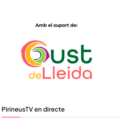
PirineusTV en directe