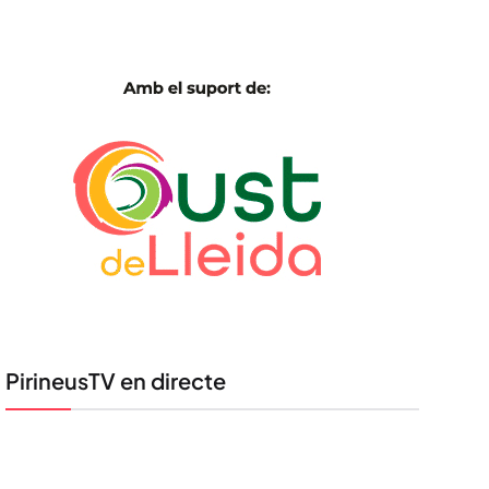
PirineusTV en directe