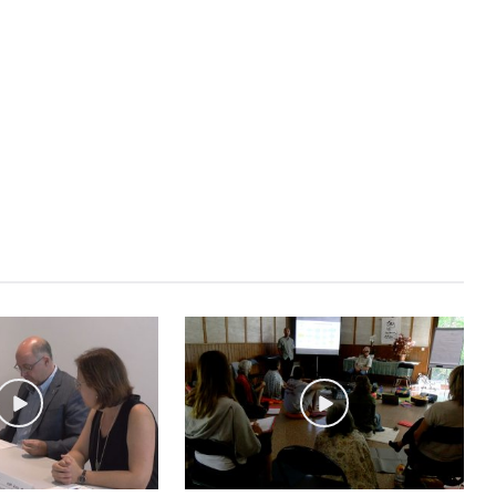
STAY UPDATED
Uneix-te al nostre
Tota l’actualitat, seleccionada i en
directament al teu correu. Subscriu
butlletí i segueix la informació qu