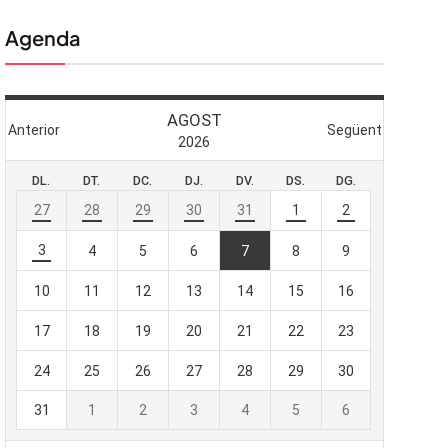
Agenda
 butlletí
viada
-te al nostre
e importa.