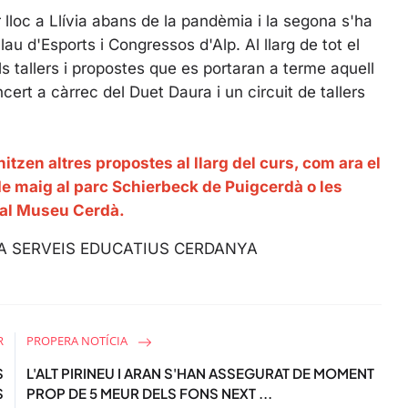
g
u
r lloc a Llívia abans de la pandèmia i la segona s'ha
s
l
au d'Esports i Congressos d'Alp. Al llarg de tot el
l
s tallers i propostes que es portaran a terme aquell
s
ert a càrrec del Duet Daura i un circuit de tallers
c
r
e
e
tzen altres propostes al llarg del curs, com ara el
n
s de maig al parc Schierbeck de Puigcerdà o les
l al Museu Cerdà.
RA SERVEIS EDUCATIUS CERDANYA
R
PROPERA NOTÍCIA
S
L'ALT PIRINEU I ARAN S'HAN ASSEGURAT DE MOMENT
S
PROP DE 5 MEUR DELS FONS NEXT ...