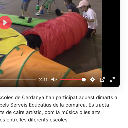
P
l
a
y
02:11
M
S
P
E
u
e
I
n
escoles de Cerdanya han participat aquest dimarts a
t
t
P
t
a pels Serveis Educatius de la comarca. Es tracta
e
t
e
ts de caire artístic, com la música o les arts
i
r
es entre les diferents escoles.
n
f