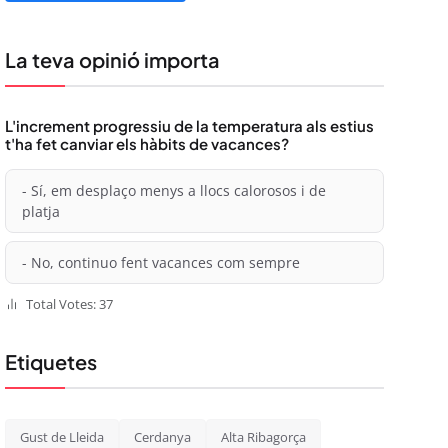
La teva opinió importa
L'increment progressiu de la temperatura als estius
t'ha fet canviar els hàbits de vacances?
- Sí, em desplaço menys a llocs calorosos i de
platja
- No, continuo fent vacances com sempre
Total Votes: 37
Etiquetes
Gust de Lleida
Cerdanya
Alta Ribagorça