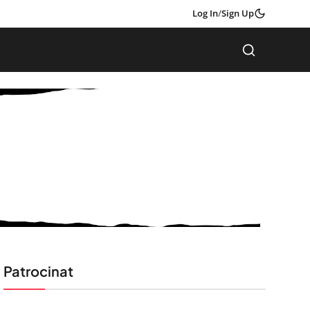
Log In
/
Sign Up
Patrocinat