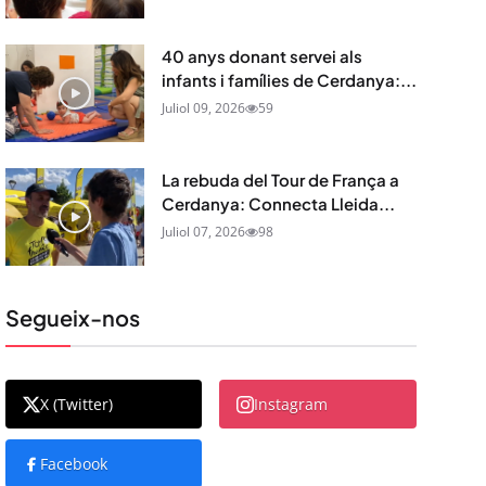
40 anys donant servei als
infants i famílies de Cerdanya:...
Juliol 09, 2026
59
La rebuda del Tour de França a
Cerdanya: Connecta Lleida...
Juliol 07, 2026
98
Segueix-nos
X (Twitter)
Instagram
Facebook