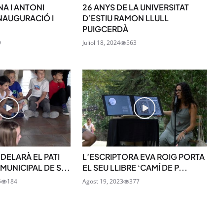
A I ANTONI
26 ANYS DE LA UNIVERSITAT
 INAUGURACIÓ I
D’ESTIU RAMON LLULL
PUIGCERDÀ
9
Juliol 18, 2024
563
SUBSCRIU-TE
DELARÀ EL PATI
L’ESCRIPTORA EVA ROIG PORTA
MUNICIPAL DE S...
EL SEU LLIBRE ‘CAMÍ DE P...
5
184
Agost 19, 2023
377