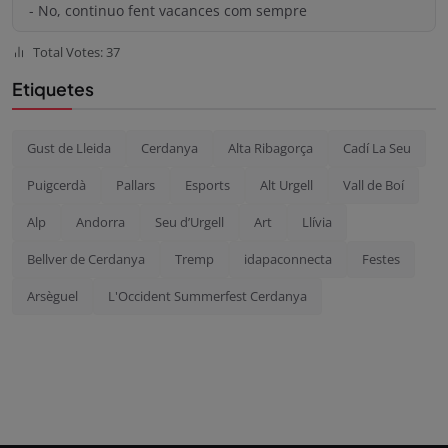
- No, continuo fent vacances com sempre
Total Votes: 37
Etiquetes
Gust de Lleida
Cerdanya
Alta Ribagorça
Cadí La Seu
Puigcerdà
Pallars
Esports
Alt Urgell
Vall de Boí
Alp
Andorra
Seu d’Urgell
Art
Llívia
Bellver de Cerdanya
Tremp
idapaconnecta
Festes
Arsèguel
L'Occident Summerfest Cerdanya