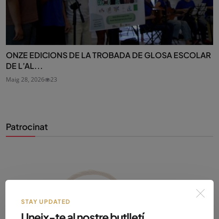
ONZE EDICIONS DE LA TROBADA DE GLOSA ESCOLAR
DE L’AL...
Maig 28, 2026
23
Patrocinat
STAY UPDATED
Uneix-te al nostre butlletí