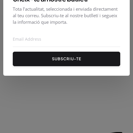
Tota l’actualitat, seleccionada i enviada directament
al teu correu. Subscriu-te al nostre butlletí i segueix
la informació que importa.
PirineusTV en directe
SUBSCRIU-TE