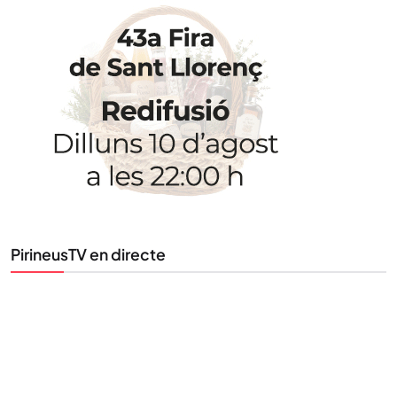
STAY UPDATED
Uneix-te al nostre butlletí
Tota l’actualitat, seleccionada i enviada directament
al teu correu. Subscriu-te al nostre butlletí i segueix
la informació que importa.
SUBSCRIU-TE
PirineusTV en directe