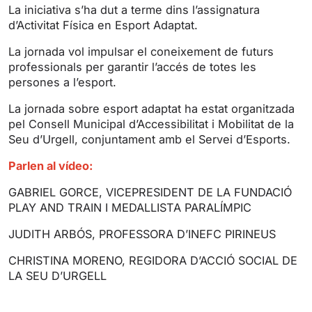
s
l
La iniciativa s’ha dut a terme dins l’assignatura
l
d’Activitat Física en Esport Adaptat.
s
La jornada vol impulsar el coneixement de futurs
c
professionals per garantir l’accés de totes les
r
persones a l’esport.
e
La jornada sobre esport adaptat ha estat organitzada
e
pel Consell Municipal d’Accessibilitat i Mobilitat de la
n
Seu d’Urgell, conjuntament amb el Servei d’Esports.
Parlen al vídeo:
GABRIEL GORCE, VICEPRESIDENT DE LA FUNDACIÓ
PLAY AND TRAIN I MEDALLISTA PARALÍMPIC
JUDITH ARBÓS, PROFESSORA D’INEFC PIRINEUS
CHRISTINA MORENO, REGIDORA D’ACCIÓ SOCIAL DE
LA SEU D’URGELL