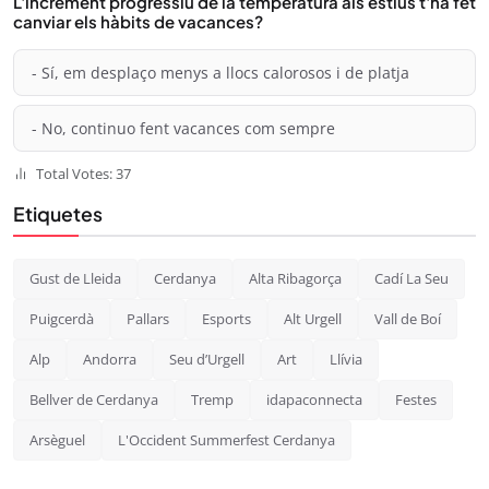
L'increment progressiu de la temperatura als estius t'ha fet
canviar els hàbits de vacances?
- Sí, em desplaço menys a llocs calorosos i de platja
- No, continuo fent vacances com sempre
Total Votes: 37
Etiquetes
Gust de Lleida
Cerdanya
Alta Ribagorça
Cadí La Seu
Puigcerdà
Pallars
Esports
Alt Urgell
Vall de Boí
Alp
Andorra
Seu d’Urgell
Art
Llívia
Bellver de Cerdanya
Tremp
idapaconnecta
Festes
Arsèguel
L'Occident Summerfest Cerdanya