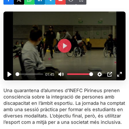
P
l
a
y
01:45
P
M
S
P
E
l
u
e
I
n
Una quarantena d’alumnes d’INEFC Pirineus prenen
a
t
t
P
t
consciència sobre la integració de persones amb
y
e
t
e
discapacitat en l’àmbit esportiu. La jornada ha comptat
i
r
amb una sessió pràctica per formar els estudiants en
diverses modalitats. L’objectiu final, però, és utilitzar
n
f
l’esport com a mitjà per a una societat més inclusiva.
g
u