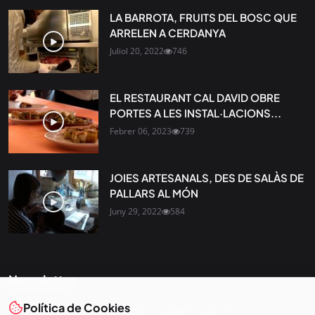
LA BARROTA, FRUITS DEL BOSC QUE
ARRELEN A CERDANYA
Juliol 20, 2022
746
EL RESTAURANT CAL DAVID OBRE
PORTES A LES INSTAL·LACIONS...
Febrer 06, 2023
739
JOIES ARTESANALS, DES DE SALÀS DE
PALLARS AL MÓN
Juny 29, 2022
584
Newsletter
Política de Cookies
Tota l’actualitat, seleccionada i enviada directament al teu