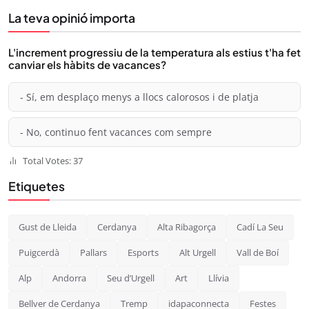
La teva opinió importa
L'increment progressiu de la temperatura als estius t'ha fet
canviar els hàbits de vacances?
- Sí, em desplaço menys a llocs calorosos i de platja
- No, continuo fent vacances com sempre
Total Votes: 37
Etiquetes
Gust de Lleida
Cerdanya
Alta Ribagorça
Cadí La Seu
Puigcerdà
Pallars
Esports
Alt Urgell
Vall de Boí
Alp
Andorra
Seu d’Urgell
Art
Llívia
Bellver de Cerdanya
Tremp
idapaconnecta
Festes