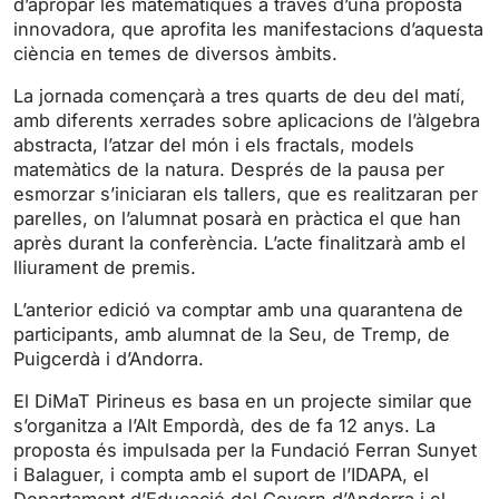
d’apropar les matemàtiques a través d’una proposta
n
f
innovadora, que aprofita les manifestacions d’aquesta
g
u
ciència en temes de diversos àmbits.
s
l
l
La jornada començarà a tres quarts de deu del matí,
s
amb diferents xerrades sobre aplicacions de l’àlgebra
abstracta, l’atzar del món i els fractals, models
c
matemàtics de la natura. Després de la pausa per
r
esmorzar s’iniciaran els tallers, que es realitzaran per
e
parelles, on l’alumnat posarà en pràctica el que han
e
après durant la conferència. L’acte finalitzarà amb el
n
lliurament de premis.
L’anterior edició va comptar amb una quarantena de
participants, amb alumnat de la Seu, de Tremp, de
Puigcerdà i d’Andorra.
El DiMaT Pirineus es basa en un projecte similar que
s’organitza a l’Alt Empordà, des de fa 12 anys. La
proposta és impulsada per la Fundació Ferran Sunyet
i Balaguer, i compta amb el suport de l’IDAPA, el
Departament d’Educació del Govern d’Andorra i el