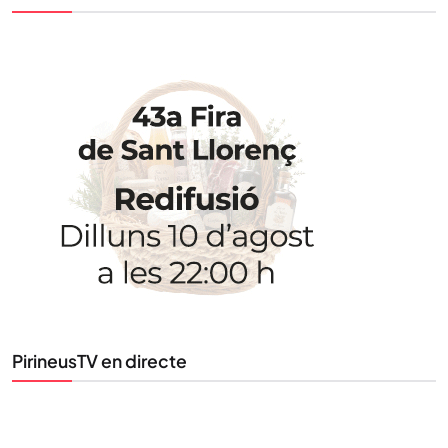
STAY UPDATED
Uneix-te al nostre butlletí
Tota l’actualitat, seleccionada i enviada directament
al teu correu. Subscriu-te al nostre butlletí i segueix
la informació que importa.
SUBSCRIU-TE
PirineusTV en directe