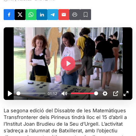
P
l
a
y
01:12
P
M
S
P
E
l
u
e
I
n
La segona edició del Dissabte de les Matemàtiques
a
t
t
P
t
Transfronterer dels Pirineus tindrà lloc el 15 d’abril a
y
e
t
e
l’Institut Joan Brudieu de la Seu d’Urgell. L’activitat
i
r
s’adreça a l’alumnat de Batxillerat, amb l’objectiu