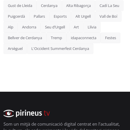
Gust de Lleida
Cerdanya
Alta Ribagorça
Cadí La Seu
Puigcerdà
Pallars
Esports
Alt Urgell
Vall de Boí
Alp
Andorra
Seu d’Urgell
Art
Llívia
Bellver de Cerdanya
Tremp
idapaconnecta
Festes
Arsèguel
L'Occident Summerfest Cerdanya
Som un mitjà de comunicació digital centrat en l’actualitat,