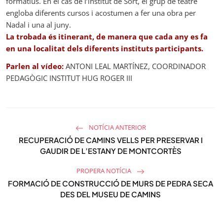
formatius. En el cas de l’institut de Sort, el grup de teatre
c
engloba diferents cursos i acostumen a fer una obra per
r
Nadal i una al juny.
La trobada és itinerant, de manera que cada any es fa
e
en una localitat dels diferents instituts participants.
e
n
Parlen al vídeo:
ANTONI LEAL MARTÍNEZ, COORDINADOR
PEDAGÒGIC INSTITUT HUG ROGER III
NOTÍCIA ANTERIOR
RECUPERACIÓ DE CAMINS VELLS PER PRESERVAR I
GAUDIR DE L’ESTANY DE MONTCORTÈS
PROPERA NOTÍCIA
FORMACIÓ DE CONSTRUCCIÓ DE MURS DE PEDRA SECA
DES DEL MUSEU DE CAMINS