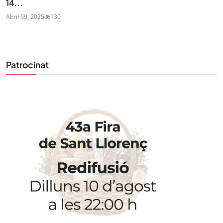
14...
Abril 09, 2025
130
Patrocinat
STAY UPDATED
Uneix-te al nostre butlletí
Tota l’actualitat, seleccionada i enviada directament
al teu correu. Subscriu-te al nostre butlletí i segueix