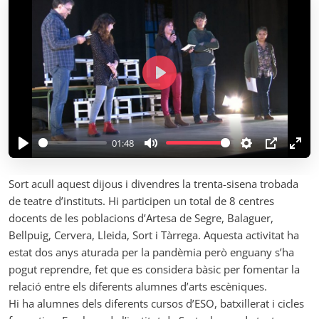
P
l
a
y
01:48
P
M
S
P
E
l
u
e
I
n
Sort acull aquest dijous i divendres la trenta-sisena trobada
a
t
t
P
t
de teatre d’instituts. Hi participen un total de 8 centres
y
e
t
e
docents de les poblacions d’Artesa de Segre, Balaguer,
i
r
Bellpuig, Cervera, Lleida, Sort i Tàrrega. Aquesta activitat ha
n
f
estat dos anys aturada per la pandèmia però enguany s’ha
g
u
pogut reprendre, fet que es considera bàsic per fomentar la
s
l
relació entre els diferents alumnes d’arts escèniques.
l
Hi ha alumnes dels diferents cursos d’ESO, batxillerat i cicles
s