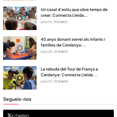
Un casal d’estiu que obre temps de
crear: Connecta Lleida...
Juliol 09, 2026
42
40 anys donant servei als infants i
famílies de Cerdanya:...
Juliol 09, 2026
59
La rebuda del Tour de França a
Cerdanya: Connecta Lleida...
Juliol 07, 2026
98
Segueix-nos
X (Twitter)