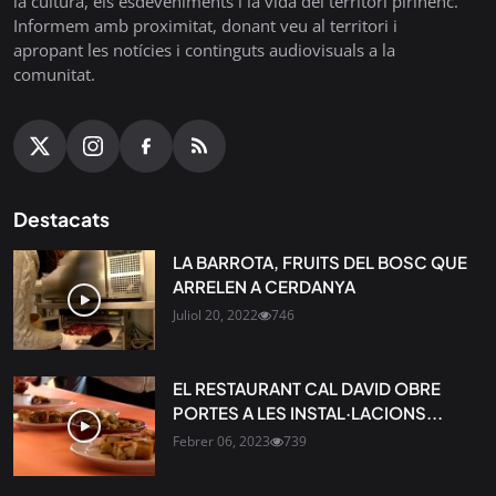
la cultura, els esdeveniments i la vida del territori pirinenc.
Informem amb proximitat, donant veu al territori i
apropant les notícies i continguts audiovisuals a la
comunitat.
Destacats
LA BARROTA, FRUITS DEL BOSC QUE
ARRELEN A CERDANYA
Juliol 20, 2022
746
EL RESTAURANT CAL DAVID OBRE
PORTES A LES INSTAL·LACIONS...
Febrer 06, 2023
739