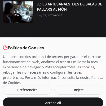
JOIES ARTESANALS, DES DE SALÀS DE
PALLARS AL MÓN
Juny 29, 2022
584
Newsletter
Política de Cookies
Tota l’actualitat, seleccionada i enviada directament al teu
correu. Subscriu-te al nostre butlletí i segueix la informació
Utilitzem cookies pròpies i de tercers per garantir el correcte
que importa.
funcionament del web, analitzar el trànsit i millorar la teva
experiència de navegació Pots acceptar totes les cookies,
Subscriu-te
rebutjar les no necessàries o configurar les teves
preferències. Per a més informació, consulta la nostra Política
de Cookies.
Preferències
Reject
© 2026 Pirineus TV - Cadena Pirenaica de Ràdio i Televisió SL
Accept All
Avís legal i Política de Cookies
En directe