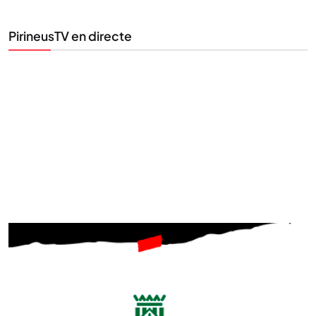
la informació que importa.
PirineusTV en directe
SUBSCRIU-TE