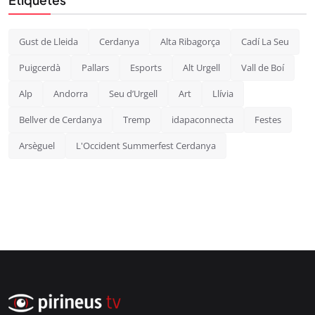
Etiquetes
Gust de Lleida
Cerdanya
Alta Ribagorça
Cadí La Seu
Puigcerdà
Pallars
Esports
Alt Urgell
Vall de Boí
Alp
Andorra
Seu d’Urgell
Art
Llívia
Bellver de Cerdanya
Tremp
idapaconnecta
Festes
Arsèguel
L'Occident Summerfest Cerdanya