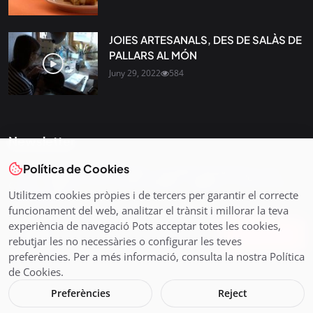
JOIES ARTESANALS, DES DE SALÀS DE
PALLARS AL MÓN
Juny 29, 2022
584
Newsletter
Política de Cookies
Tota l’actualitat, seleccionada i enviada directament al teu
correu. Subscriu-te al nostre butlletí i segueix la informació
Utilitzem cookies pròpies i de tercers per garantir el correcte
que importa.
funcionament del web, analitzar el trànsit i millorar la teva
experiència de navegació Pots acceptar totes les cookies,
Subscriu-te
rebutjar les no necessàries o configurar les teves
preferències. Per a més informació, consulta la nostra Política
de Cookies.
Preferències
Reject
© 2026 Pirineus TV - Cadena Pirenaica de Ràdio i Televisió SL