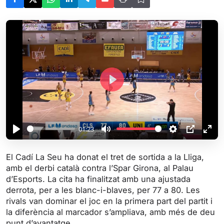
P
l
a
y
01:23
P
M
S
P
E
l
u
e
I
n
El Cadí La Seu ha donat el tret de sortida a la Lliga,
a
t
t
P
t
amb el derbi català contra l’Spar Girona, al Palau
y
e
t
e
d’Esports. La cita ha finalitzat amb una ajustada
i
r
derrota, per a les blanc-i-blaves, per 77 a 80. Les
rivals van dominar el joc en la primera part del partit i
n
f
la diferència al marcador s’ampliava, amb més de deu
g
u
punt d’avantatge.