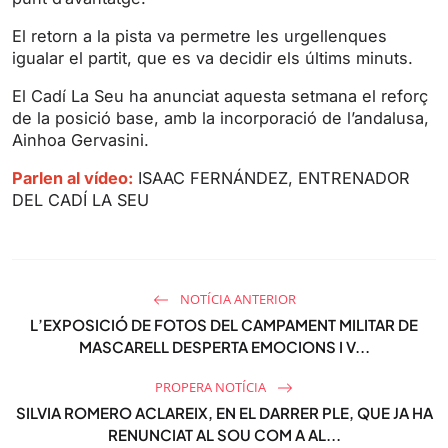
s
l
l
El retorn a la pista va permetre les urgellenques
s
igualar el partit, que es va decidir els últims minuts.
c
El Cadí La Seu ha anunciat aquesta setmana el reforç
r
de la posició base, amb la incorporació de l’andalusa,
e
Ainhoa Gervasini.
e
Parlen al vídeo:
ISAAC FERNÁNDEZ, ENTRENADOR
n
DEL CADÍ LA SEU
NOTÍCIA ANTERIOR
L’EXPOSICIÓ DE FOTOS DEL CAMPAMENT MILITAR DE
MASCARELL DESPERTA EMOCIONS I V...
PROPERA NOTÍCIA
SILVIA ROMERO ACLAREIX, EN EL DARRER PLE, QUE JA HA
RENUNCIAT AL SOU COM A AL...