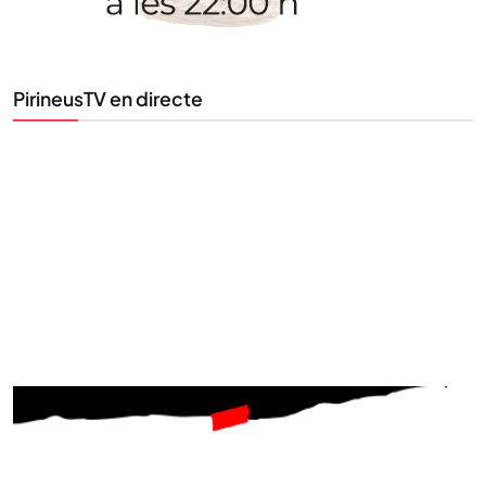
al teu correu. Subscriu-te al nostre butlletí i segueix
la informació que importa.
PirineusTV en directe
SUBSCRIU-TE