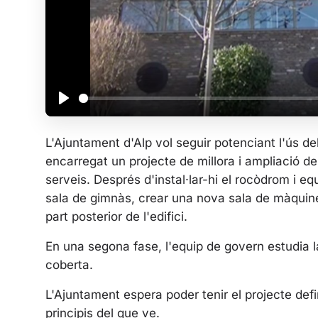
P
l
L'Ajuntament d'Alp vol seguir potenciant l'ús de
a
encarregat un projecte de millora i ampliació de 
y
serveis. Després d'instal·lar-hi el rocòdrom i e
sala de gimnàs, crear una nova sala de màquines
part posterior de l'edifici.
En una segona fase, l'equip de govern estudia la
coberta.
L'Ajuntament espera poder tenir el projecte defin
principis del que ve.