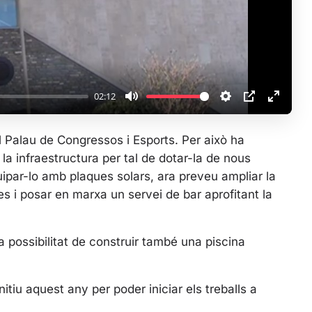
a
y
02:12
M
S
P
E
u
e
I
n
l Palau de Congressos i Esports. Per això ha
t
t
P
t
la infraestructura per tal de dotar-la de nous
e
t
e
quipar-lo amb plaques solars, ara preveu ampliar la
i
r
 i posar en marxa un servei de bar aprofitant la
n
f
g
u
s
l
 possibilitat de construir també una piscina
l
s
c
itiu aquest any per poder iniciar els treballs a
r