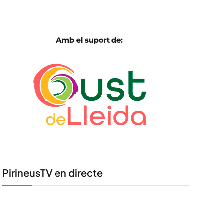
PirineusTV en directe