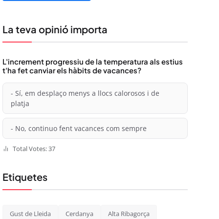
La teva opinió importa
L'increment progressiu de la temperatura als estius
t'ha fet canviar els hàbits de vacances?
- Sí, em desplaço menys a llocs calorosos i de
platja
- No, continuo fent vacances com sempre
Total Votes: 37
Etiquetes
Gust de Lleida
Cerdanya
Alta Ribagorça