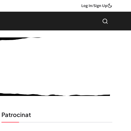
Log In
/
Sign Up
Patrocinat