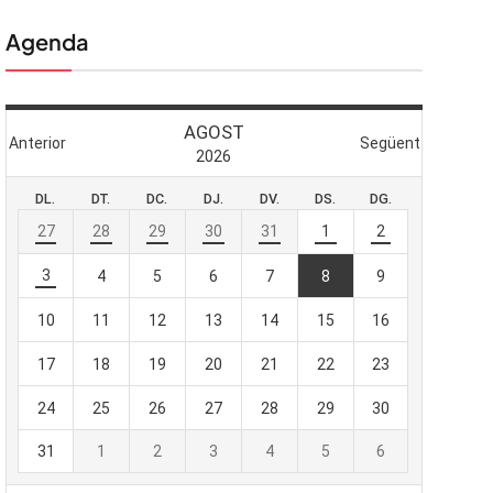
Agenda
 butlletí
viada
-te al nostre
e importa.