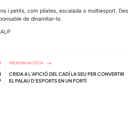
e
ns i petits, com pilates, escalada o multiesport. Des
e
onsable de dinamitar-lo.
n
'ALP
R
PROPERA NOTÍCIA
R
CRIDA A L’AFICIÓ DEL CADÍ LA SEU PER CONVERTIR
P
EL PALAU D’ESPORTS EN UN FORTÍ