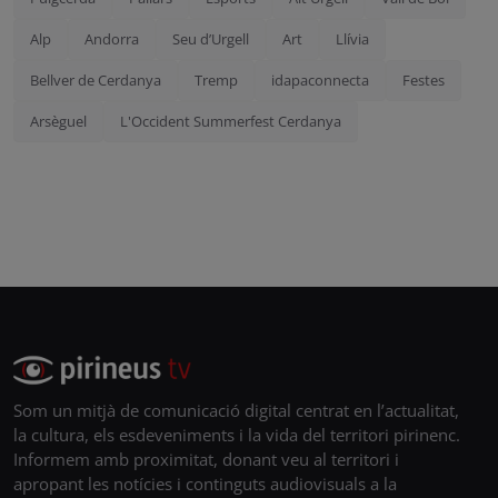
Alp
Andorra
Seu d’Urgell
Art
Llívia
Bellver de Cerdanya
Tremp
idapaconnecta
Festes
Arsèguel
L'Occident Summerfest Cerdanya
Som un mitjà de comunicació digital centrat en l’actualitat,
la cultura, els esdeveniments i la vida del territori pirinenc.
Informem amb proximitat, donant veu al territori i
apropant les notícies i continguts audiovisuals a la