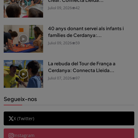
Juliol 09, 2026
42
40 anys donant servei als infants i
famílies de Cerdanya:...
Juliol 09, 2026
59
La rebuda del Tour de França a
Cerdanya: Connecta Lleida...
Juliol 07, 2026
97
Segueix-nos
X (Twitter)
Instagram