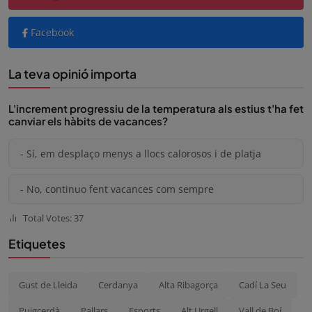
Facebook
La teva opinió importa
L'increment progressiu de la temperatura als estius t'ha fet
canviar els hàbits de vacances?
- Sí, em desplaço menys a llocs calorosos i de platja
- No, continuo fent vacances com sempre
Total Votes: 37
Etiquetes
Gust de Lleida
Cerdanya
Alta Ribagorça
Cadí La Seu
Puigcerdà
Pallars
Esports
Alt Urgell
Vall de Boí