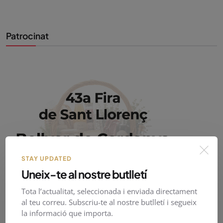
Patrocinat
STAY UPDATED
Uneix-te al nostre butlletí
Tota l’actualitat, seleccionada i enviada directament
al teu correu. Subscriu-te al nostre butlletí i segueix
la informació que importa.
PirineusTV en directe