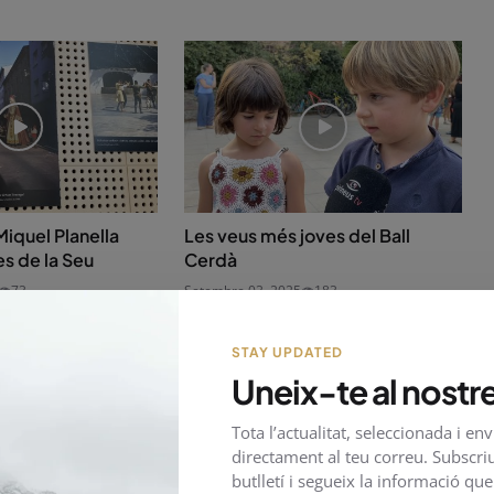
iquel Planella
Les veus més joves del Ball
es de la Seu
Cerdà
73
Setembre 03, 2025
183
STAY UPDATED
Uneix-te al nostre
Tota l’actualitat, seleccionada i en
directament al teu correu. Subscriu
butlletí i segueix la informació qu