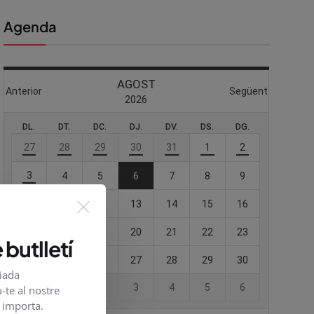
Agenda
 butlletí
viada
-te al nostre
e importa.