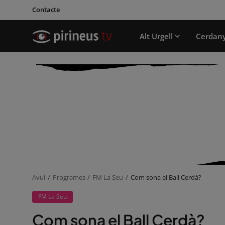
Contacte
Alt Urgell
Cerdan
Avui
Programes
FM La Seu
Com sona el Ball Cerdà?
FM La Seu
Com sona el Ball Cerdà?