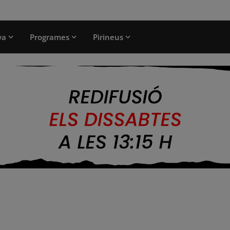
ya
Programes
Pirineus