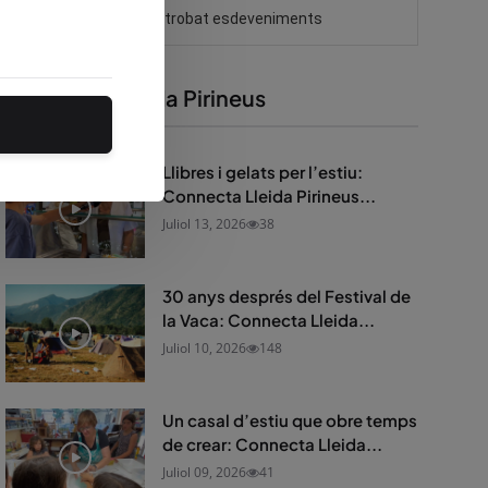
Connecta Lleida Pirineus
Llibres i gelats per l’estiu:
Connecta Lleida Pirineus...
Juliol 13, 2026
38
30 anys després del Festival de
la Vaca: Connecta Lleida...
Juliol 10, 2026
148
Un casal d’estiu que obre temps
de crear: Connecta Lleida...
Juliol 09, 2026
41