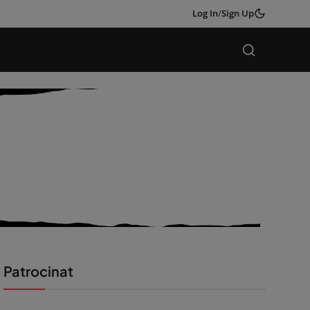
Log In
/
Sign Up
Patrocinat