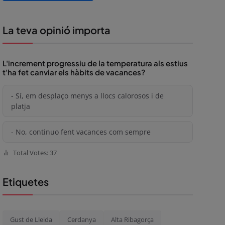
La teva opinió importa
L'increment progressiu de la temperatura als estius
t'ha fet canviar els hàbits de vacances?
- Sí, em desplaço menys a llocs calorosos i de
platja
- No, continuo fent vacances com sempre
Total Votes: 37
Etiquetes
Gust de Lleida
Cerdanya
Alta Ribagorça