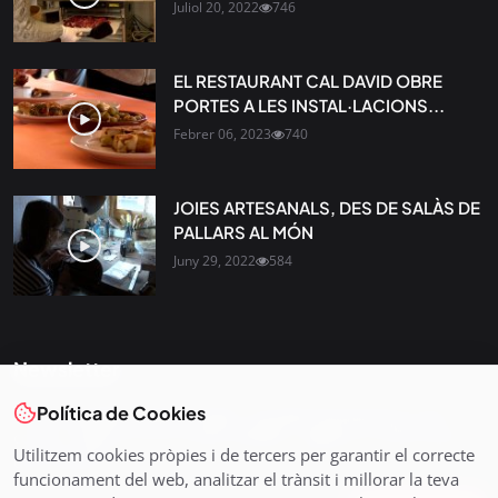
Juliol 20, 2022
746
EL RESTAURANT CAL DAVID OBRE
PORTES A LES INSTAL·LACIONS...
Febrer 06, 2023
740
JOIES ARTESANALS, DES DE SALÀS DE
PALLARS AL MÓN
Juny 29, 2022
584
Newsletter
Política de Cookies
Tota l’actualitat, seleccionada i enviada directament al teu
correu. Subscriu-te al nostre butlletí i segueix la informació
Utilitzem cookies pròpies i de tercers per garantir el correcte
que importa.
funcionament del web, analitzar el trànsit i millorar la teva