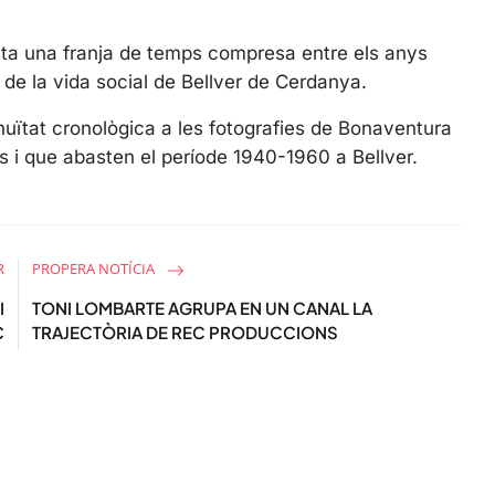
r
e
asta una franja de temps compresa entre els anys
e
e la vida social de Bellver de Cerdanya.
n
uïtat cronològica a les fotografies de Bonaventura
ys i que abasten el període 1940-1960 a Bellver.
R
PROPERA NOTÍCIA
I
TONI LOMBARTE AGRUPA EN UN CANAL LA
C
TRAJECTÒRIA DE REC PRODUCCIONS