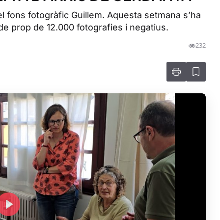
el fons fotogràfic Guillem. Aquesta setmana s’ha
 de prop de 12.000 fotografies i negatius.
232
P