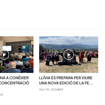
STAY UPDATED
ONA A CONÈIXER
LLÍVIA ES PREPARA PER VIURE
Uneix-te al nostre
 CONCENTRACIÓ
UNA NOVA EDICIÓ DE LA FE...
Abril 30, 2026
60
Tota l’actualitat, seleccionada i en
54
directament al teu correu. Subscriu
butlletí i segueix la informació qu