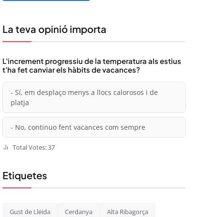
La teva opinió importa
L'increment progressiu de la temperatura als estius
t'ha fet canviar els hàbits de vacances?
- Sí, em desplaço menys a llocs calorosos i de
platja
- No, continuo fent vacances com sempre
Total Votes: 37
Etiquetes
Gust de Lleida
Cerdanya
Alta Ribagorça