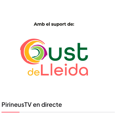
PirineusTV en directe