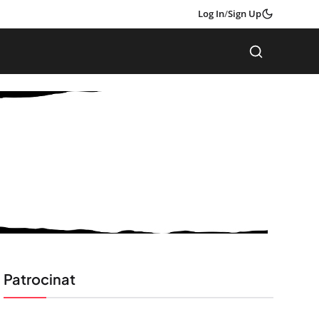
Log In
/
Sign Up
Patrocinat