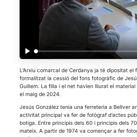
P
l
L’Arxiu comarcal de Cerdanya ja té dipositat el
a
formalitzat la cessió del fons fotogràfic de J
y
Guillem. La filla i el net havien lliurat el mater
el maig de 2024.
Jesús González tenia una ferreteria a Bellver 
activitat principal va fer de fotògraf d’actes púb
botiga. Entre principis dels 60 i principis dels 7
mateix. A partir de 1974 va començar a fer fotog