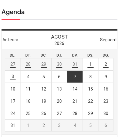
Agenda
 butlletí
viada
-te al nostre
e importa.