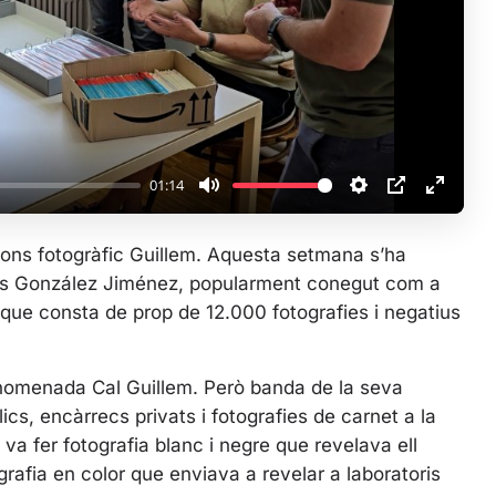
l
a
y
01:14
M
S
P
E
u
e
I
n
 fons fotogràfic Guillem. Aquesta setmana s’ha
t
t
P
t
esús González Jiménez, popularment conegut com a
e
t
e
ial que consta de prop de 12.000 fotografies i negatius
i
r
n
f
g
u
anomenada Cal Guillem. Però banda de la seva
s
l
lics, encàrrecs privats i fotografies de carnet a la
l
0 va fer fotografia blanc i negre que revelava ell
s
rafia en color que enviava a revelar a laboratoris
c