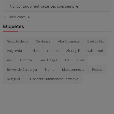
- No, continuo fent vacances com sempre
Total Votes: 37
Etiquetes
Gust de Lleida
Cerdanya
Alta Ribagorça
Cadí La Seu
Puigcerdà
Pallars
Esports
Alt Urgell
Vall de Boí
Alp
Andorra
Seu d’Urgell
Art
Llívia
Bellver de Cerdanya
Tremp
idapaconnecta
Festes
Arsèguel
L'Occident Summerfest Cerdanya