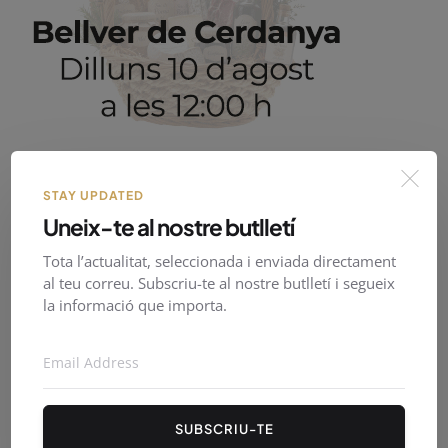
PirineusTV en directe
STAY UPDATED
Uneix-te al nostre butlletí
Tota l’actualitat, seleccionada i enviada directament
al teu correu. Subscriu-te al nostre butlletí i segueix
la informació que importa.
SUBSCRIU-TE