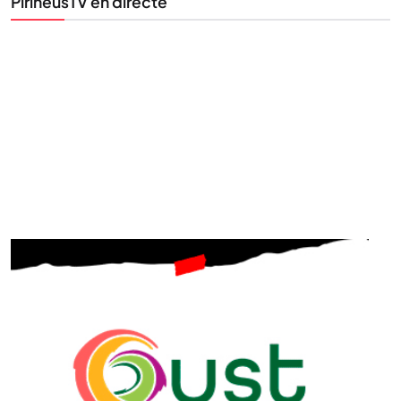
PirineusTV en directe