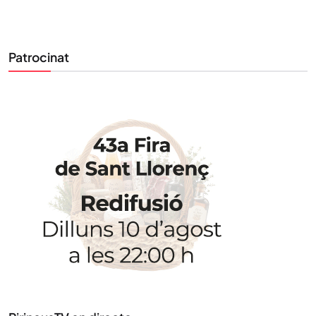
Patrocinat
STAY UPDATED
Uneix-te al nostre butlletí
Tota l’actualitat, seleccionada i enviada directament
al teu correu. Subscriu-te al nostre butlletí i segueix
la informació que importa.
SUBSCRIU-TE