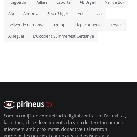
Puigcerdà
Pallars
Esports
Alt Urgell
Vall de Boí
Alp
Andorra
Seu d’Urgell
Art
Llívia
Bellver de Cerdanya
Tremp
idapaconnecta
Festes
Arsèguel
L'Occident Summerfest Cerdanya
Som un mitjà de comunicació digital centrat en l’actualitat,
la cultura, els esdeveniments i la vida del territori pirinenc.
Informem amb proximitat, donant veu al territori i
apropant les notícies i continguts audiovisuals a la