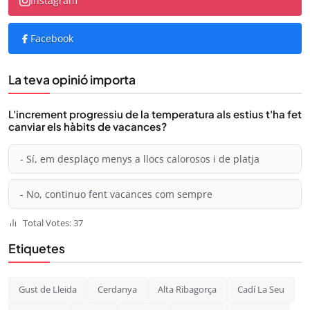
Instagram
Facebook
La teva opinió importa
L'increment progressiu de la temperatura als estius t'ha fet
canviar els hàbits de vacances?
- Sí, em desplaço menys a llocs calorosos i de platja
- No, continuo fent vacances com sempre
Total Votes: 37
Etiquetes
Gust de Lleida
Cerdanya
Alta Ribagorça
Cadí La Seu