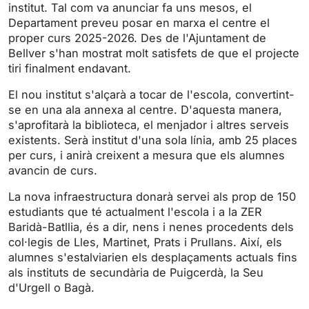
i
r
institut. Tal com va anunciar fa uns mesos, el
Departament preveu posar en marxa el centre el
n
f
proper curs 2025-2026. Des de l'Ajuntament de
g
u
Bellver s'han mostrat molt satisfets de que el projecte
s
l
tiri finalment endavant.
l
s
El nou institut s'alçarà a tocar de l'escola, convertint-
se en una ala annexa al centre. D'aquesta manera,
c
s'aprofitarà la biblioteca, el menjador i altres serveis
r
existents. Serà institut d'una sola línia, amb 25 places
e
per curs, i anirà creixent a mesura que els alumnes
e
avancin de curs.
n
La nova infraestructura donarà servei als prop de 150
estudiants que té actualment l'escola i a la ZER
Baridà-Batllia, és a dir, nens i nenes procedents dels
col·legis de Lles, Martinet, Prats i Prullans. Així, els
alumnes s'estalviarien els desplaçaments actuals fins
als instituts de secundària de Puigcerdà, la Seu
d'Urgell o Bagà.