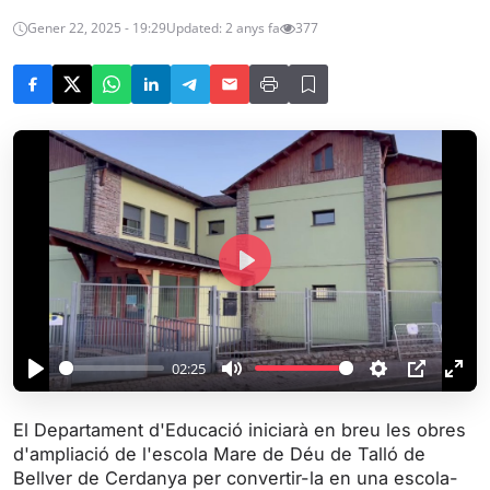
Gener 22, 2025 - 19:29
Updated: 2 anys fa
377
P
l
a
y
02:25
P
M
S
P
E
l
u
e
I
n
El Departament d'Educació iniciarà en breu les obres
a
t
t
P
t
d'ampliació de l'escola Mare de Déu de Talló de
y
e
t
e
Bellver de Cerdanya per convertir-la en una escola-