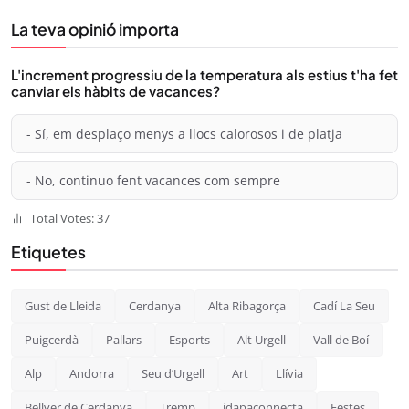
La teva opinió importa
L'increment progressiu de la temperatura als estius t'ha fet
canviar els hàbits de vacances?
- Sí, em desplaço menys a llocs calorosos i de platja
- No, continuo fent vacances com sempre
Total Votes: 37
Etiquetes
Gust de Lleida
Cerdanya
Alta Ribagorça
Cadí La Seu
Puigcerdà
Pallars
Esports
Alt Urgell
Vall de Boí
Alp
Andorra
Seu d’Urgell
Art
Llívia
Bellver de Cerdanya
Tremp
idapaconnecta
Festes