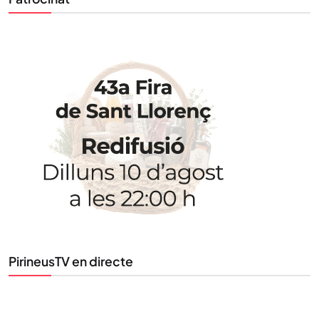
STAY UPDATED
Uneix-te al nostre butlletí
Tota l’actualitat, seleccionada i enviada directament
PirineusTV en directe
al teu correu. Subscriu-te al nostre butlletí i segueix
la informació que importa.