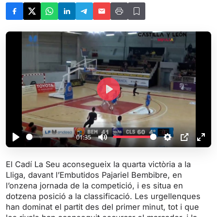
P
l
a
y
01:35
P
M
S
P
E
l
u
e
I
n
El Cadí La Seu aconsegueix la quarta victòria a la
a
t
t
P
t
Lliga, davant l’Embutidos Pajariel Bembibre, en
y
e
t
e
l’onzena jornada de la competició, i es situa en
i
r
dotzena posició a la classificació. Les urgellenques
han dominat el partit des del primer minut, tot i que
n
f