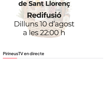
Uneix-te al nostre butlletí
Tota l’actualitat, seleccionada i enviada directament
al teu correu. Subscriu-te al nostre butlletí i segueix
la informació que importa.
SUBSCRIU-TE
PirineusTV en directe