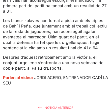
les rivals han aconseguit escurçar el marcador, i la
g
u
primera part del partit ha tancat amb un resultat de 27
s
l
a 31.
l
s
Les blanc-i-blaves han tornat a pista amb els triples
de Bahí i Peña, que juntament amb el treball col·lectiu
c
de la resta de jugadores, han aconseguit agafar
r
avantatge al marcador. Últim quart del partit, en el
e
qual la defensa ha fet que les urgellenques, hagin
e
sentenciat la cita amb un resultat final de 41 a 64.
n
Després d’aquest retrobament amb la victòria, el
conjunt urgellenc s’enfronta a una nova setmana de
doble partit, al Palau d’Esports.
Parlen al vídeo:
JORDI ACERO, ENTRENADOR CADÍ LA
SEU
NOTÍCIA ANTERIOR