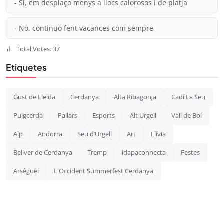
- Sí, em desplaço menys a llocs calorosos i de platja
- No, continuo fent vacances com sempre
Total Votes: 37
Etiquetes
Gust de Lleida
Cerdanya
Alta Ribagorça
Cadí La Seu
Puigcerdà
Pallars
Esports
Alt Urgell
Vall de Boí
Alp
Andorra
Seu d’Urgell
Art
Llívia
Bellver de Cerdanya
Tremp
idapaconnecta
Festes
Arsèguel
L'Occident Summerfest Cerdanya