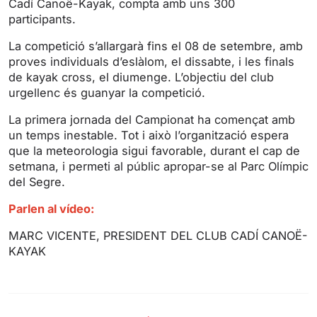
Cadí Canoë-Kayak, compta amb uns 300
g
u
participants.
s
l
l
La competició s’allargarà fins el 08 de setembre, amb
s
proves individuals d’eslàlom, el dissabte, i les finals
de kayak cross, el diumenge. L’objectiu del club
c
urgellenc és guanyar la competició.
r
e
La primera jornada del Campionat ha començat amb
e
un temps inestable. Tot i això l’organització espera
n
que la meteorologia sigui favorable, durant el cap de
setmana, i permeti al públic apropar-se al Parc Olímpic
del Segre.
Parlen al vídeo:
MARC VICENTE, PRESIDENT DEL CLUB CADÍ CANOË-
KAYAK