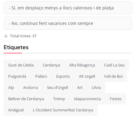
- Sí, em desplaço menys a llocs calorosos i de platja
- No, continuo fent vacances com sempre
Total Votes: 37
Etiquetes
Gust de Lleida
Cerdanya
Alta Ribagorça
Cadí La Seu
Puigcerdà
Pallars
Esports
Alt Urgell
Vall de Boí
Alp
Andorra
Seu d’Urgell
Art
Llívia
Bellver de Cerdanya
Tremp
idapaconnecta
Festes
Arsèguel
L'Occident Summerfest Cerdanya