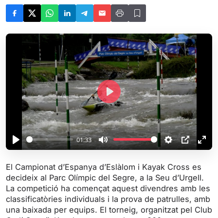
P
l
a
y
01:33
P
M
S
P
E
l
u
e
I
n
El Campionat d’Espanya d’Eslàlom i Kayak Cross es
a
t
t
P
t
decideix al Parc Olímpic del Segre, a la Seu d’Urgell.
y
e
t
e
La competició ha començat aquest divendres amb les
i
r
classificatòries individuals i la prova de patrulles, amb
una baixada per equips. El torneig, organitzat pel Club
n
f