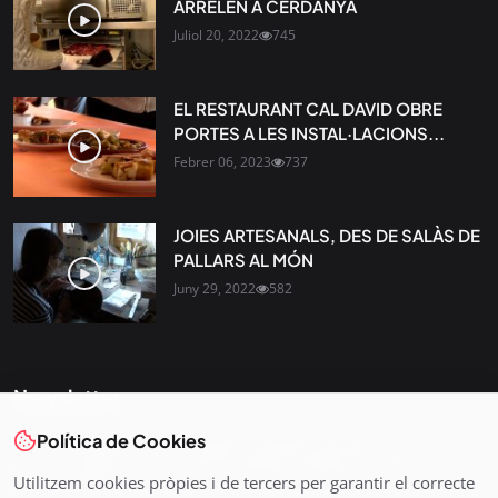
ARRELEN A CERDANYA
Juliol 20, 2022
745
EL RESTAURANT CAL DAVID OBRE
PORTES A LES INSTAL·LACIONS...
Febrer 06, 2023
737
JOIES ARTESANALS, DES DE SALÀS DE
PALLARS AL MÓN
Juny 29, 2022
582
Newsletter
Política de Cookies
Tota l’actualitat, seleccionada i enviada directament al teu
correu. Subscriu-te al nostre butlletí i segueix la informació
Utilitzem cookies pròpies i de tercers per garantir el correcte
que importa.