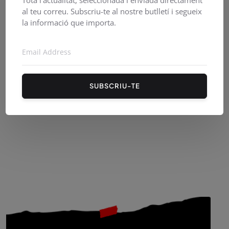
al teu correu. Subscriu-te al nostre butlletí i segueix
la informació que importa.
PirineusTV en directe
SUBSCRIU-TE