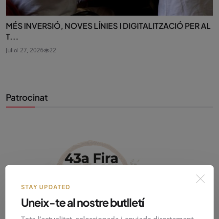
MÉS INVERSIÓ, NOVES LÍNIES I DIGITALITZACIÓ PER AL
T...
Juliol 27, 2026
22
Patrocinat
STAY UPDATED
Uneix-te al nostre butlletí
Tota l’actualitat, seleccionada i enviada directament