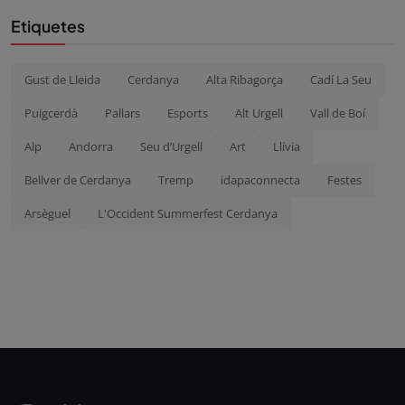
Etiquetes
Gust de Lleida
Cerdanya
Alta Ribagorça
Cadí La Seu
Puigcerdà
Pallars
Esports
Alt Urgell
Vall de Boí
Alp
Andorra
Seu d’Urgell
Art
Llívia
Bellver de Cerdanya
Tremp
idapaconnecta
Festes
Arsèguel
L'Occident Summerfest Cerdanya