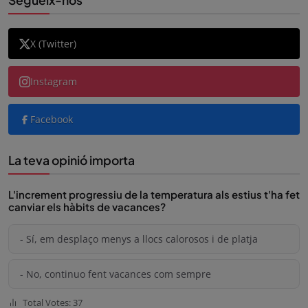
Segueix-nos
X (Twitter)
Instagram
Facebook
La teva opinió importa
L'increment progressiu de la temperatura als estius t'ha fet
canviar els hàbits de vacances?
- Sí, em desplaço menys a llocs calorosos i de platja
- No, continuo fent vacances com sempre
Total Votes: 37