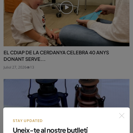
EL CDIAP DE LA CERDANYA CELEBRA 40 ANYS
DONANT SERVE...
Juliol 27, 2026
13
STAY UPDATED
Uneix-te al nostre butlletí