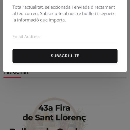
Tota l’actualitat, seleccionada i enviada directament
al teu correu. Subscriu-te al nostre butlletí i segueix
la informació que importa.
UN CENTENAR DE PERSONES REBEN LA FLAMA DEL
CANIGÓ A...
Juny 25, 2026
26
SUBSCRIU-TE
Patrocinat