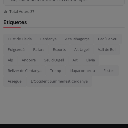
Total Votes: 37
Etiquetes
Gust de Lleida
Cerdanya
Alta Ribagorça
Cadí La Seu
Puigcerdà
Pallars
Esports
Alt Urgell
Vall de Boí
Alp
Andorra
Seu d’Urgell
Art
Llívia
Bellver de Cerdanya
Tremp
idapaconnecta
Festes
Arsèguel
L'Occident Summerfest Cerdanya