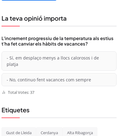
La teva opinió importa
L'increment progressiu de la temperatura als estius
t'ha fet canviar els hàbits de vacances?
- Sí, em desplaço menys a llocs calorosos i de
platja
- No, continuo fent vacances com sempre
Total Votes: 37
Etiquetes
Gust de Lleida
Cerdanya
Alta Ribagorça