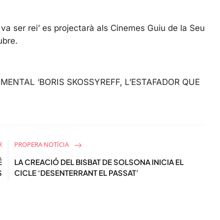
l
s
c
 va ser rei’ es projectarà als Cinemes Guiu de la Seu
r
ubre.
e
e
n
MENTAL ‘BORIS SKOSSYREFF, L’ESTAFADOR QUE
R
PROPERA NOTÍCIA
É
LA CREACIÓ DEL BISBAT DE SOLSONA INICIA EL
S
CICLE ‘DESENTERRANT EL PASSAT’