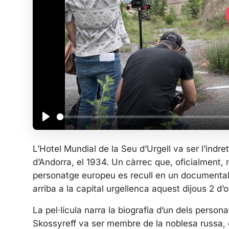
P
l
L’Hotel Mundial de la Seu d’Urgell va ser l’indr
a
d’Andorra, el 1934. Un càrrec que, oficialment, n
y
personatge europeu es recull en un documental, 
arriba a la capital urgellenca aquest dijous 2 d’
La pel·lícula narra la biografia d’un dels perso
Skossyreff va ser membre de la noblesa russa, e