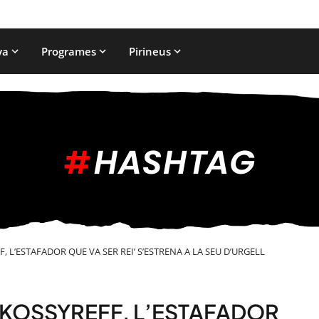
ya
Programes
Pirineus
 L’ESTAFADOR QUE VA SER REI’ S’ESTRENA A LA SEU D’URGELL
SKOSSYREFF, L’ESTAFADOR