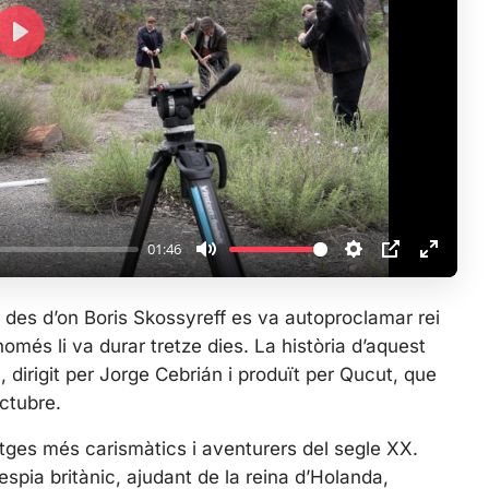
P
l
a
y
01:46
M
S
P
E
u
e
I
n
et des d’on Boris Skossyreff es va autoproclamar rei
t
t
P
t
omés li va durar tretze dies. La història d’aquest
e
t
e
dirigit per Jorge Cebrián i produït per Qucut, que
i
r
octubre.
n
f
g
u
natges més carismàtics i aventurers del segle XX.
s
l
spia britànic, ajudant de la reina d’Holanda,