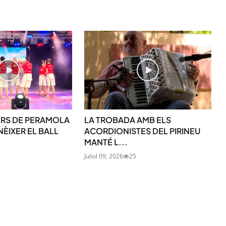
RS DE PERAMOLA
LA TROBADA AMB ELS
ÈIXER EL BALL
ACORDIONISTES DEL PIRINEU
MANTÉ L...
Juliol 09, 2026
25