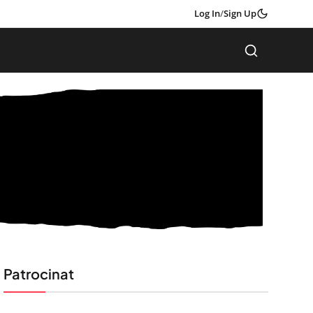
Log In
/
Sign Up
Patrocinat