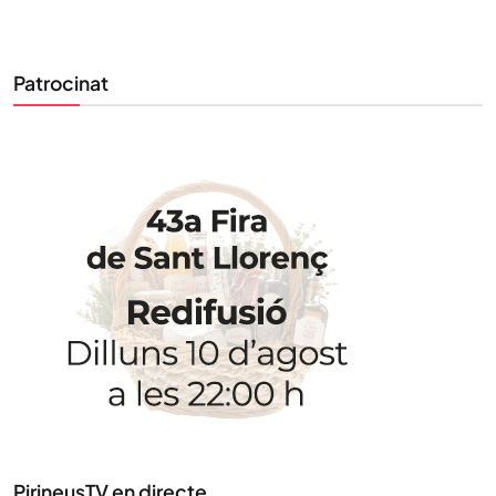
Patrocinat
PirineusTV en directe