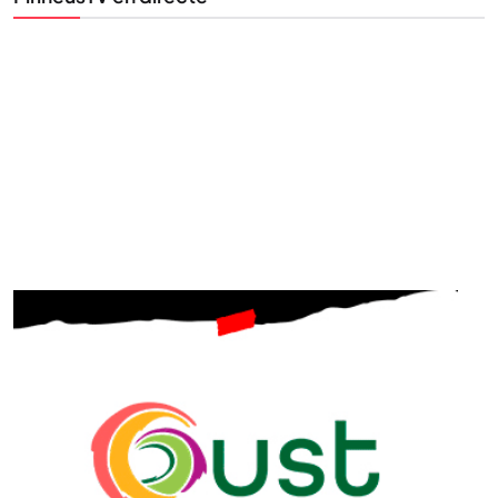
STAY UPDATED
Uneix-te al nostre butlletí
Tota l’actualitat, seleccionada i enviada directament
al teu correu. Subscriu-te al nostre butlletí i segueix
la informació que importa.
SUBSCRIU-TE