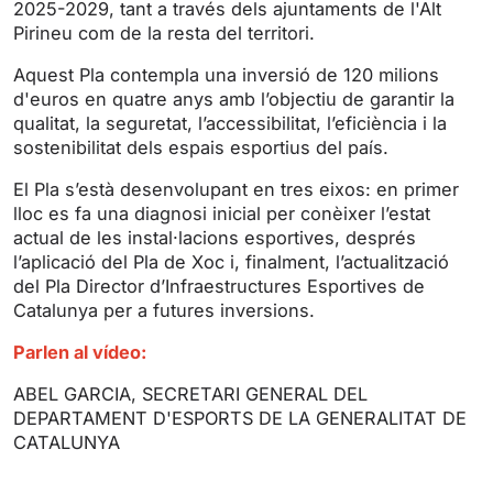
2025-2029, tant a través dels ajuntaments de l'Alt
n
f
Pirineu com de la resta del territori.
g
u
s
l
Aquest Pla contempla una inversió de 120 milions
l
d'euros en quatre anys amb l’objectiu de garantir la
s
qualitat, la seguretat, l’accessibilitat, l’eficiència i la
sostenibilitat dels espais esportius del país.
c
r
El Pla s’està desenvolupant en tres eixos: en primer
e
lloc es fa una diagnosi inicial per conèixer l’estat
e
actual de les instal·lacions esportives, després
n
l’aplicació del Pla de Xoc i, finalment, l’actualització
del Pla Director d’Infraestructures Esportives de
Catalunya per a futures inversions.
Parlen al vídeo:
ABEL GARCIA, SECRETARI GENERAL DEL
DEPARTAMENT D'ESPORTS DE LA GENERALITAT DE
CATALUNYA