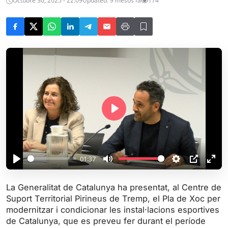
Octubre 30, 2025 - 22:09
Updated: 9 mesos fa
174
P
l
a
y
01:37
P
M
S
P
E
l
u
e
I
n
La Generalitat de Catalunya ha presentat, al Centre de
a
t
t
P
t
Suport Territorial Pirineus de Tremp, el Pla de Xoc per
y
e
t
e
modernitzar i condicionar les instal·lacions esportives
i
r
de Catalunya, que es preveu fer durant el període