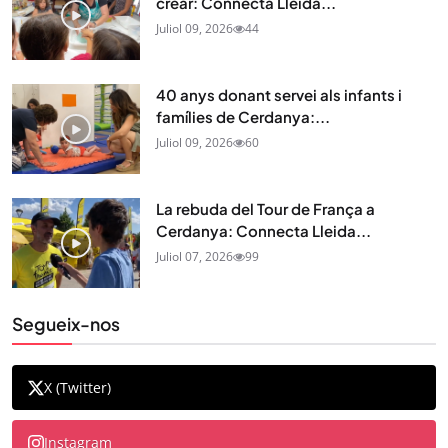
crear: Connecta Lleida...
Juliol 09, 2026
44
40 anys donant servei als infants i
famílies de Cerdanya:...
Juliol 09, 2026
60
La rebuda del Tour de França a
Cerdanya: Connecta Lleida...
Juliol 07, 2026
99
Segueix-nos
X (Twitter)
Instagram