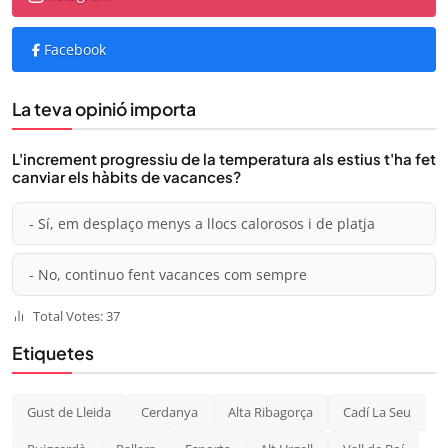
Facebook
La teva opinió importa
L'increment progressiu de la temperatura als estius t'ha fet
canviar els hàbits de vacances?
- Sí, em desplaço menys a llocs calorosos i de platja
- No, continuo fent vacances com sempre
Total Votes: 37
Etiquetes
Gust de Lleida
Cerdanya
Alta Ribagorça
Cadí La Seu