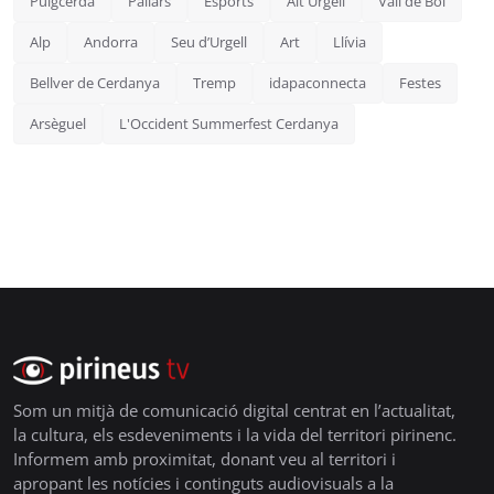
Puigcerdà
Pallars
Esports
Alt Urgell
Vall de Boí
Alp
Andorra
Seu d’Urgell
Art
Llívia
Bellver de Cerdanya
Tremp
idapaconnecta
Festes
Arsèguel
L'Occident Summerfest Cerdanya
Som un mitjà de comunicació digital centrat en l’actualitat,
la cultura, els esdeveniments i la vida del territori pirinenc.
Informem amb proximitat, donant veu al territori i
apropant les notícies i continguts audiovisuals a la