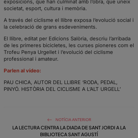
exposicions, que han culminat amb l’obra, que uneix
g
u
societat, esport, cultura i memòria.
s
l
l
A través del ciclisme el llibre exposa l’evolució social i
s
la celebració de grans esdeveniments.
c
El llibre, editat per Edicions Salòria, descriu l’arribada
r
de les primeres bicicletes, les curses pioneres com el
e
Trofeu Penya Urgellet i l’evolució del ciclisme
e
professional i amateur.
n
Parlen al vídeo:
PAU CHICA, AUTOR DEL LLIBRE ‘RODA, PEDAL,
PINYÓ. HISTÒRIA DEL CICLISME A L’ALT URGELL’
NOTÍCIA ANTERIOR
LA LECTURA CENTRA LA DIADA DE SANT JORDI A LA
BIBLIOTECA SANT AGUSTÍ