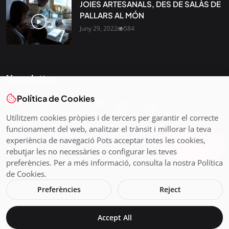
JOIES ARTESANALS, DES DE SALÀS DE
PALLARS AL MÓN
Juny 29, 2022
584
Newsletter
Política de Cookies
Tota l’actualitat, seleccionada i enviada directament al teu
correu. Subscriu-te al nostre butlletí i segueix la informació
Utilitzem cookies pròpies i de tercers per garantir el correcte
que importa.
funcionament del web, analitzar el trànsit i millorar la teva
experiència de navegació Pots acceptar totes les cookies,
Subscriu-te
rebutjar les no necessàries o configurar les teves
preferències. Per a més informació, consulta la nostra Política
de Cookies.
Preferències
Reject
© 2026 Pirineus TV - Cadena Pirenaica de Ràdio i Televisió SL
Accept All
Avís legal i Política de Cookies
En directe