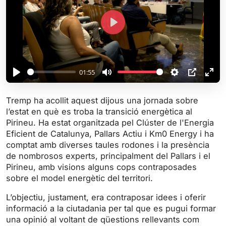
P
l
a
y
01:55
P
M
S
P
E
l
u
e
I
n
Tremp ha acollit aquest dijous una jornada sobre
a
t
t
P
t
l’estat en què es troba la transició energètica al
y
e
t
e
Pirineu. Ha estat organitzada pel Clúster de l'Energia
i
r
Eficient de Catalunya, Pallars Actiu i Km0 Energy i ha
comptat amb diverses taules rodones i la presència
n
f
de nombrosos experts, principalment del Pallars i el
g
u
Pirineu, amb visions alguns cops contraposades
s
l
sobre el model energètic del territori.
l
s
L’objectiu, justament, era contraposar idees i oferir
informació a la ciutadania per tal que es pugui formar
c
una opinió al voltant de qüestions rellevants com
r