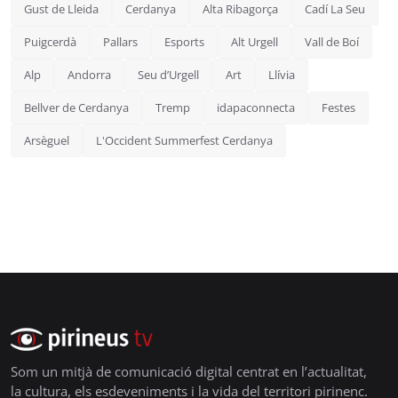
Gust de Lleida
Cerdanya
Alta Ribagorça
Cadí La Seu
Puigcerdà
Pallars
Esports
Alt Urgell
Vall de Boí
Alp
Andorra
Seu d’Urgell
Art
Llívia
Bellver de Cerdanya
Tremp
idapaconnecta
Festes
Arsèguel
L'Occident Summerfest Cerdanya
Som un mitjà de comunicació digital centrat en l’actualitat,
la cultura, els esdeveniments i la vida del territori pirinenc.