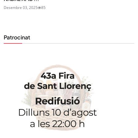
Desembre 03, 2025
85
Patrocinat
STAY UPDATED
Uneix-te al nostre butlletí
Tota l’actualitat, seleccionada i enviada directament
al teu correu. Subscriu-te al nostre butlletí i segueix