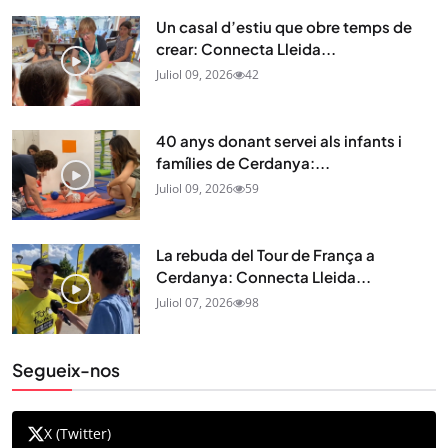
Un casal d’estiu que obre temps de
crear: Connecta Lleida...
Juliol 09, 2026
42
40 anys donant servei als infants i
famílies de Cerdanya:...
Juliol 09, 2026
59
La rebuda del Tour de França a
Cerdanya: Connecta Lleida...
Juliol 07, 2026
98
Segueix-nos
X (Twitter)