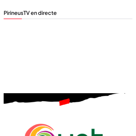
la informació que importa.
PirineusTV en directe
SUBSCRIU-TE