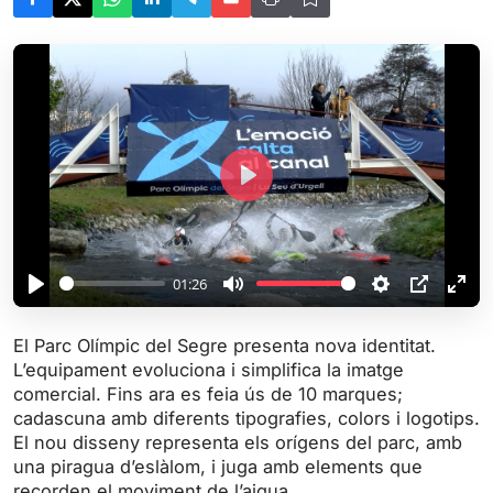
P
l
a
y
01:26
P
M
S
P
E
l
u
e
I
n
El Parc Olímpic del Segre presenta nova identitat.
a
t
t
P
t
L’equipament evoluciona i simplifica la imatge
y
e
t
e
comercial. Fins ara es feia ús de 10 marques;
i
r
cadascuna amb diferents tipografies, colors i logotips.
El nou disseny representa els orígens del parc, amb
n
f
una piragua d’eslàlom, i juga amb elements que
g
u
recorden el moviment de l’aigua.