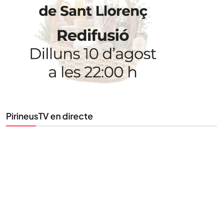
Uneix-te al nostre butlletí
Tota l’actualitat, seleccionada i enviada directament
al teu correu. Subscriu-te al nostre butlletí i segueix
la informació que importa.
SUBSCRIU-TE
PirineusTV en directe