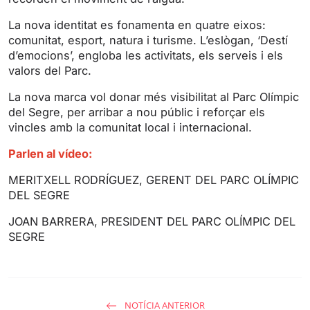
s
l
l
La nova identitat es fonamenta en quatre eixos:
s
comunitat, esport, natura i turisme. L’eslògan, ‘Destí
d’emocions’, engloba les activitats, els serveis i els
c
valors del Parc.
r
e
La nova marca vol donar més visibilitat al Parc Olímpic
e
del Segre, per arribar a nou públic i reforçar els
n
vincles amb la comunitat local i internacional.
Parlen al vídeo:
MERITXELL RODRÍGUEZ, GERENT DEL PARC OLÍMPIC
DEL SEGRE
JOAN BARRERA, PRESIDENT DEL PARC OLÍMPIC DEL
SEGRE
NOTÍCIA ANTERIOR