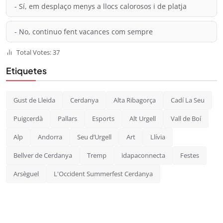
- Sí, em desplaço menys a llocs calorosos i de platja
- No, continuo fent vacances com sempre
Total Votes: 37
Etiquetes
Gust de Lleida
Cerdanya
Alta Ribagorça
Cadí La Seu
Puigcerdà
Pallars
Esports
Alt Urgell
Vall de Boí
Alp
Andorra
Seu d’Urgell
Art
Llívia
Bellver de Cerdanya
Tremp
idapaconnecta
Festes
Arsèguel
L'Occident Summerfest Cerdanya