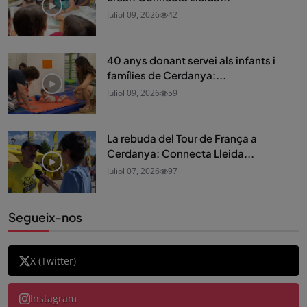
Juliol 09, 2026
42
40 anys donant servei als infants i
famílies de Cerdanya:...
Juliol 09, 2026
59
La rebuda del Tour de França a
Cerdanya: Connecta Lleida...
Juliol 07, 2026
97
Segueix-nos
X (Twitter)
Instagram