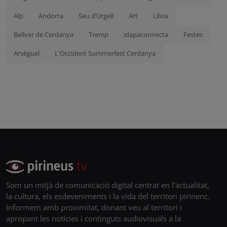
Alp
Andorra
Seu d’Urgell
Art
Llívia
Bellver de Cerdanya
Tremp
idapaconnecta
Festes
Arsèguel
L'Occident Summerfest Cerdanya
Som un mitjà de comunicació digital centrat en l’actualitat,
la cultura, els esdeveniments i la vida del territori pirinenc.
Informem amb proximitat, donant veu al territori i
apropant les notícies i continguts audiovisuals a la