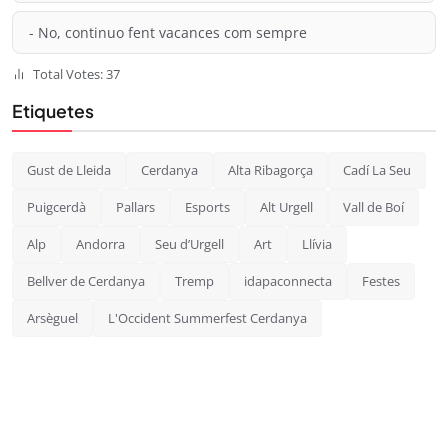
- No, continuo fent vacances com sempre
Total Votes: 37
Etiquetes
Gust de Lleida
Cerdanya
Alta Ribagorça
Cadí La Seu
Puigcerdà
Pallars
Esports
Alt Urgell
Vall de Boí
Alp
Andorra
Seu d’Urgell
Art
Llívia
Bellver de Cerdanya
Tremp
idapaconnecta
Festes
Arsèguel
L'Occident Summerfest Cerdanya