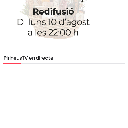
Uneix-te al nostre butlletí
Tota l’actualitat, seleccionada i enviada directament
al teu correu. Subscriu-te al nostre butlletí i segueix
la informació que importa.
PirineusTV en directe
SUBSCRIU-TE