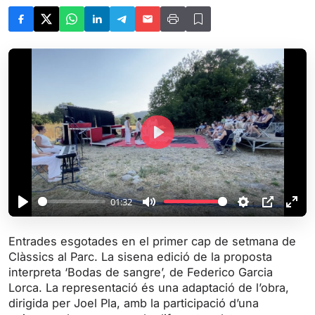
P
l
a
y
01:32
P
M
S
P
E
l
u
e
I
n
Entrades esgotades en el primer cap de setmana de
a
t
t
P
t
Clàssics al Parc. La sisena edició de la proposta
y
e
t
e
interpreta ‘Bodas de sangre’, de Federico Garcia
i
r
Lorca. La representació és una adaptació de l’obra,
dirigida per Joel Pla, amb la participació d’una
n
f