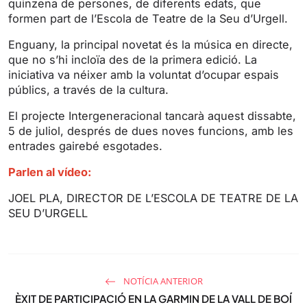
quinzena de persones, de diferents edats, que
g
u
formen part de l’Escola de Teatre de la Seu d’Urgell.
s
l
l
Enguany, la principal novetat és la música en directe,
s
que no s’hi incloïa des de la primera edició. La
iniciativa va néixer amb la voluntat d’ocupar espais
c
públics, a través de la cultura.
r
e
El projecte Intergeneracional tancarà aquest dissabte,
e
5 de juliol, després de dues noves funcions, amb les
n
entrades gairebé esgotades.
Parlen al vídeo:
JOEL PLA, DIRECTOR DE L’ESCOLA DE TEATRE DE LA
SEU D’URGELL
NOTÍCIA ANTERIOR
ÈXIT DE PARTICIPACIÓ EN LA GARMIN DE LA VALL DE BOÍ