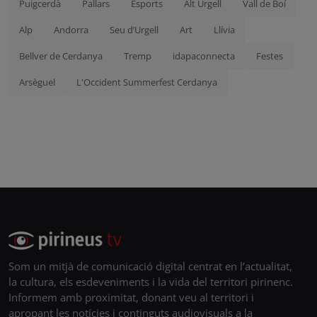
Puigcerdà
Pallars
Esports
Alt Urgell
Vall de Boí
Alp
Andorra
Seu d’Urgell
Art
Llívia
Bellver de Cerdanya
Tremp
idapaconnecta
Festes
Arsèguel
L'Occident Summerfest Cerdanya
Som un mitjà de comunicació digital centrat en l’actualitat,
la cultura, els esdeveniments i la vida del territori pirinenc.
Informem amb proximitat, donant veu al territori i
apropant les notícies i continguts audiovisuals a la