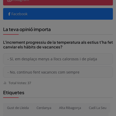
Facebook
La teva opinió importa
L'increment progressiu de la temperatura als estius t'ha fet
canviar els hàbits de vacances?
- Sí, em desplaço menys a llocs calorosos i de platja
- No, continuo fent vacances com sempre
Total Votes: 37
Etiquetes
Gust de Lleida
Cerdanya
Alta Ribagorça
Cadí La Seu