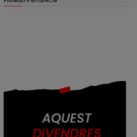
PirineusTV en directe