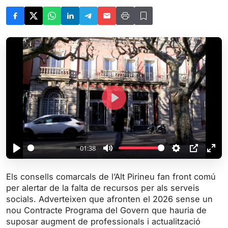
P
l
a
y
01:38
P
M
S
P
E
l
u
e
I
n
Els consells comarcals de l’Alt Pirineu fan front comú
a
t
t
P
t
per alertar de la falta de recursos per als serveis
y
e
t
e
socials. Adverteixen que afronten el 2026 sense un
i
r
nou Contracte Programa del Govern que hauria de
suposar augment de professionals i actualització
n
f