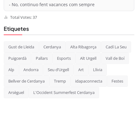
- No, continuo fent vacances com sempre
Total Votes: 37
Etiquetes
Gust de Lleida
Cerdanya
Alta Ribagorça
Cadí La Seu
Puigcerdà
Pallars
Esports
Alt Urgell
Vall de Boí
Alp
Andorra
Seu d’Urgell
Art
Llívia
Bellver de Cerdanya
Tremp
idapaconnecta
Festes
Arsèguel
L'Occident Summerfest Cerdanya