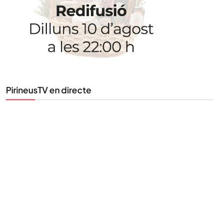
Tota l’actualitat, seleccionada i enviada directament
al teu correu. Subscriu-te al nostre butlletí i segueix
la informació que importa.
PirineusTV en directe
SUBSCRIU-TE