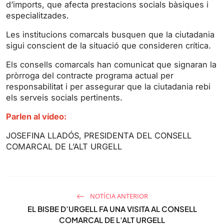
d’imports, que afecta prestacions socials bàsiques i
g
u
especialitzades.
s
l
l
Les institucions comarcals busquen que la ciutadania
s
sigui conscient de la situació que consideren crítica.
c
Els consells comarcals han comunicat que signaran la
r
pròrroga del contracte programa actual per
e
responsabilitat i per assegurar que la ciutadania rebi
e
els serveis socials pertinents.
n
Parlen al vídeo:
JOSEFINA LLADÓS, PRESIDENTA DEL CONSELL
COMARCAL DE L’ALT URGELL
NOTÍCIA ANTERIOR
EL BISBE D’URGELL FA UNA VISITA AL CONSELL
COMARCAL DE L’ALT URGELL