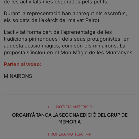
de les activitats més esperades pels petits.
g
u
s
l
Durant la representació han aparegut els escrofus,
l
els soldats de l’exèrcit del malvat Peirot.
s
L’activitat forma part de l’aprenentatge de les
c
tradicions pirinenques i dels seus protagonistes, en
r
aquesta ocasió màgics, com són els minairons. La
e
proposta s’inclou en el Món Màgic de les Muntanyes.
e
Parlen al vídeo:
n
MINAIRONS
NOTÍCIA ANTERIOR
ORGANYÀ TANCA LA SEGONA EDICIÓ DEL GRUP DE
MEMÒRIA
PROPERA NOTÍCIA