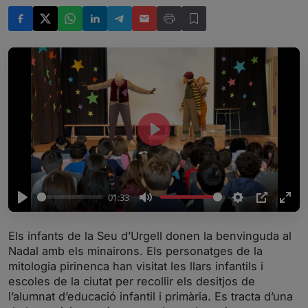
P
l
a
y
01:33
P
M
S
P
E
l
u
e
I
n
Els infants de la Seu d’Urgell donen la benvinguda al
a
t
t
P
t
Nadal amb els minairons. Els personatges de la
y
e
t
e
mitologia pirinenca han visitat les llars infantils i
i
r
escoles de la ciutat per recollir els desitjos de
l’alumnat d’educació infantil i primària. Es tracta d’una
n
f