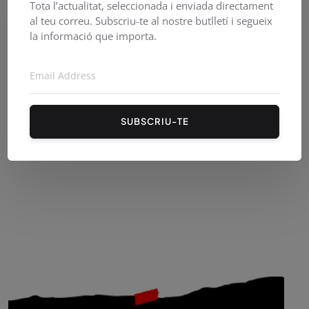
Tota l’actualitat, seleccionada i enviada directament
al teu correu. Subscriu-te al nostre butlletí i segueix
la informació que importa.
PirineusTV en directe
SUBSCRIU-TE