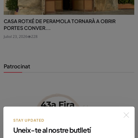
CASA ROTXÉ DE PERAMOLA TORNARÀ A OBRIR
PORTES CONVER...
Juliol 23, 2026
228
Patrocinat
STAY UPDATED
Uneix-te al nostre butlletí