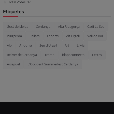
Total Votes: 37
Etiquetes
Gust de Lleida
Cerdanya
Alta Ribagorça
Cadí La Seu
Puigcerdà
Pallars
Esports
Alt Urgell
Vall de Boí
Alp
Andorra
Seu d’Urgell
Art
Llívia
Bellver de Cerdanya
Tremp
idapaconnecta
Festes
Arsèguel
L'Occident Summerfest Cerdanya