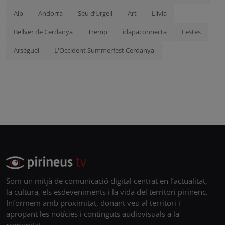
Alp
Andorra
Seu d’Urgell
Art
Llívia
Bellver de Cerdanya
Tremp
idapaconnecta
Festes
Arsèguel
L'Occident Summerfest Cerdanya
Som un mitjà de comunicació digital centrat en l’actualitat,
la cultura, els esdeveniments i la vida del territori pirinenc.
Informem amb proximitat, donant veu al territori i
apropant les notícies i continguts audiovisuals a la
comunitat.