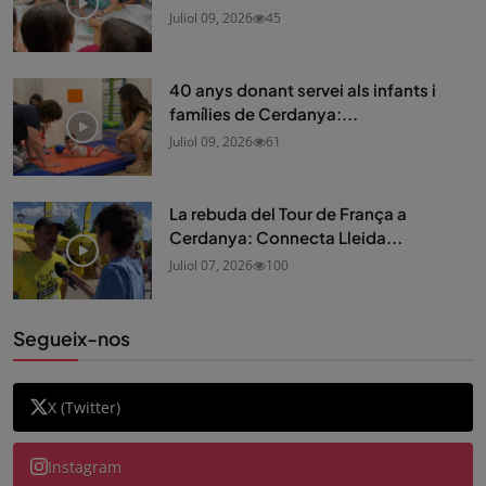
Juliol 09, 2026
45
40 anys donant servei als infants i
famílies de Cerdanya:...
Juliol 09, 2026
61
La rebuda del Tour de França a
Cerdanya: Connecta Lleida...
Juliol 07, 2026
100
Segueix-nos
X (Twitter)
Instagram