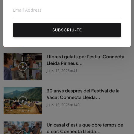
SUBSCRIU-TE
Connecta Lleida Pirineus
Llibres i gelats per l’estiu: Connecta
Lleida Pirineus...
Juliol 13, 2026
41
30 anys després del Festival de la
Vaca: Connecta Lleida...
Juliol 10, 2026
149
Un casal d’estiu que obre temps de
crear: Connecta Lleida...