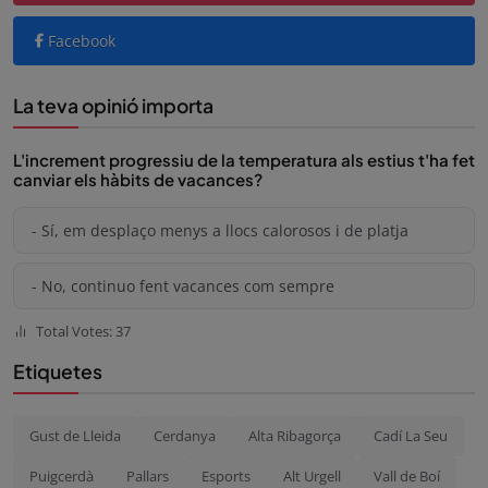
Facebook
La teva opinió importa
L'increment progressiu de la temperatura als estius t'ha fet
canviar els hàbits de vacances?
- Sí, em desplaço menys a llocs calorosos i de platja
- No, continuo fent vacances com sempre
Total Votes: 37
Etiquetes
Gust de Lleida
Cerdanya
Alta Ribagorça
Cadí La Seu
Puigcerdà
Pallars
Esports
Alt Urgell
Vall de Boí