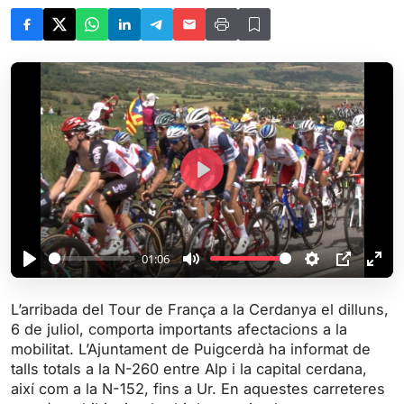
P
l
a
y
01:06
P
M
S
P
E
l
u
e
I
n
L’arribada del Tour de França a la Cerdanya el dilluns,
a
t
t
P
t
6 de juliol, comporta importants afectacions a la
y
e
t
e
mobilitat. L’Ajuntament de Puigcerdà ha informat de
i
r
talls totals a la N-260 entre Alp i la capital cerdana,
així com a la N-152, fins a Ur. En aquestes carreteres
n
f