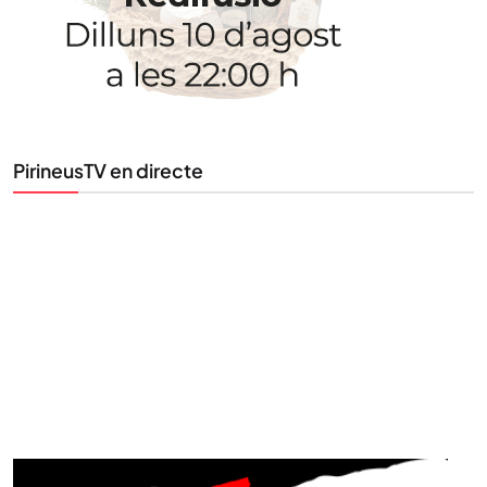
Tota l’actualitat, seleccionada i enviada directament
al teu correu. Subscriu-te al nostre butlletí i segueix
la informació que importa.
PirineusTV en directe
SUBSCRIU-TE