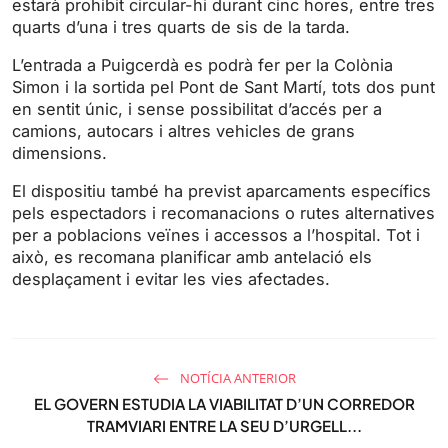
estarà prohibit circular-hi durant cinc hores, entre tres
g
u
quarts d’una i tres quarts de sis de la tarda.
s
l
l
L’entrada a Puigcerdà es podrà fer per la Colònia
s
Simon i la sortida pel Pont de Sant Martí, tots dos punt
en sentit únic, i sense possibilitat d’accés per a
c
camions, autocars i altres vehicles de grans
r
dimensions.
e
e
El dispositiu també ha previst aparcaments específics
n
pels espectadors i recomanacions o rutes alternatives
per a poblacions veïnes i accessos a l’hospital. Tot i
això, es recomana planificar amb antelació els
desplaçament i evitar les vies afectades.
NOTÍCIA ANTERIOR
EL GOVERN ESTUDIA LA VIABILITAT D’UN CORREDOR
TRAMVIARI ENTRE LA SEU D’URGELL...