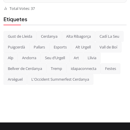
Total Votes: 37
Etiquetes
Gust de Lleida
Cerdanya
Alta Ribagorça
Cadí La Seu
Puigcerdà
Pallars
Esports
Alt Urgell
Vall de Boí
Alp
Andorra
Seu d’Urgell
Art
Llívia
Bellver de Cerdanya
Tremp
idapaconnecta
Festes
Arsèguel
L'Occident Summerfest Cerdanya