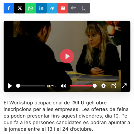
P
l
a
y
00:52
P
M
S
P
E
l
u
e
I
n
El Workshop ocupacional de l’Alt Urgell obre
a
t
t
P
t
inscripcions per a les empreses. Les ofertes de feina
y
e
t
e
es poden presentar fins aquest divendres, dia 10. Pel
i
r
que fa a les persones candidates es podran apuntar a
la jornada entre el 13 i el 24 d’octubre.
n
f