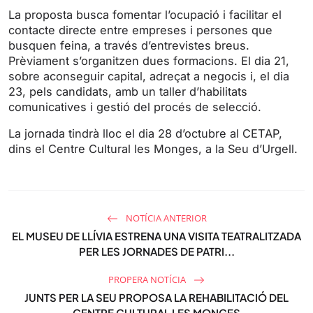
g
u
La proposta busca fomentar l’ocupació i facilitar el
s
l
contacte directe entre empreses i persones que
l
busquen feina, a través d’entrevistes breus.
s
Prèviament s’organitzen dues formacions. El dia 21,
sobre aconseguir capital, adreçat a negocis i, el dia
c
23, pels candidats, amb un taller d’habilitats
r
comunicatives i gestió del procés de selecció.
e
e
La jornada tindrà lloc el dia 28 d’octubre al CETAP,
n
dins el Centre Cultural les Monges, a la Seu d’Urgell.
NOTÍCIA ANTERIOR
EL MUSEU DE LLÍVIA ESTRENA UNA VISITA TEATRALITZADA
PER LES JORNADES DE PATRI...
PROPERA NOTÍCIA
JUNTS PER LA SEU PROPOSA LA REHABILITACIÓ DEL
CENTRE CULTURAL LES MONGES