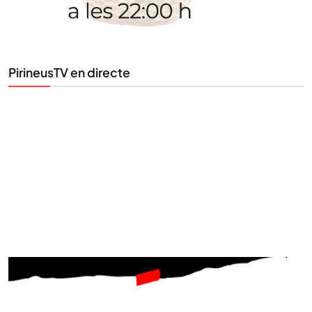
al teu correu. Subscriu-te al nostre butlletí i segueix
la informació que importa.
PirineusTV en directe
SUBSCRIU-TE