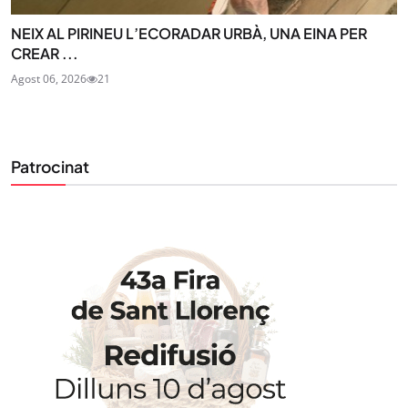
NEIX AL PIRINEU L’ECORADAR URBÀ, UNA EINA PER
CREAR ...
Agost 06, 2026
21
Patrocinat
STAY UPDATED
Uneix-te al nostre butlletí
Tota l’actualitat, seleccionada i enviada directament