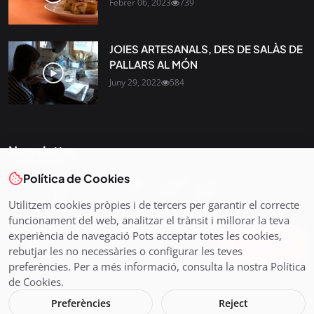
Febrer 06, 2023
739
JOIES ARTESANALS, DES DE SALÀS DE
PALLARS AL MÓN
Juny 29, 2022
584
Newsletter
Política de Cookies
Tota l’actualitat, seleccionada i enviada directament al teu
correu. Subscriu-te al nostre butlletí i segueix la informació
Utilitzem cookies pròpies i de tercers per garantir el correcte
que importa.
funcionament del web, analitzar el trànsit i millorar la teva
experiència de navegació Pots acceptar totes les cookies,
Subscriu-te
rebutjar les no necessàries o configurar les teves
preferències. Per a més informació, consulta la nostra Política
de Cookies.
Preferències
Reject