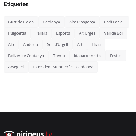
Etiquetes
Gust de Lleida
Cerdanya
Alta Ribagorça
Cadí La Seu
Puigcerdà
Pallars
Esports
Alt Urgell
Vall de Boí
Alp
Andorra
Seu d’Urgell
Art
Llívia
Bellver de Cerdanya
Tremp
idapaconnecta
Festes
Arsèguel
L'Occident Summerfest Cerdanya