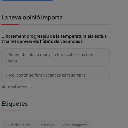
La teva opinió importa
L'increment progressiu de la temperatura als estius
t'ha fet canviar els hàbits de vacances?
- Sí, em desplaço menys a llocs calorosos i de
platja
- No, continuo fent vacances com sempre
Total Votes: 37
Etiquetes
Gust de Lleida
Cerdanya
Alta Ribagorça