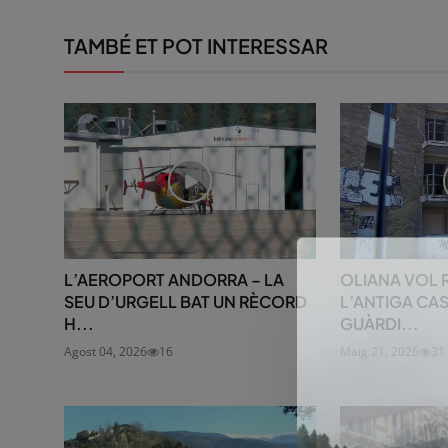
TAMBÉ ET POT INTERESSAR
L’AEROPORT ANDORRA – LA
OLIANA VOL 
SEU D’URGELL BAT UN RÈCORD
L’ANTIGA CA
H...
GUÀRDI...
Agost 04, 2026
16
Maig 21, 2026
31