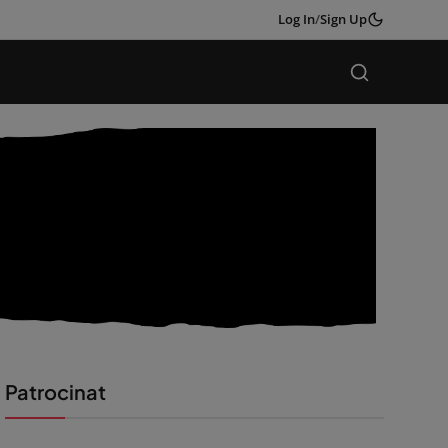
Log In
/
Sign Up
Patrocinat