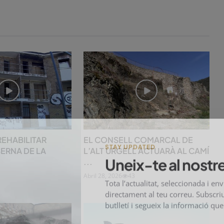
REHABILITAR
EL CONSELL COMARCAL DE
SERNA DE LA
L’ALT URGELL ACTUARÀ AL CAMÍ
STAY UPDATED
...
Uneix-te al nostre
Abril 28, 2026
43
Tota l’actualitat, seleccionada i en
directament al teu correu. Subscriu
butlletí i segueix la informació qu