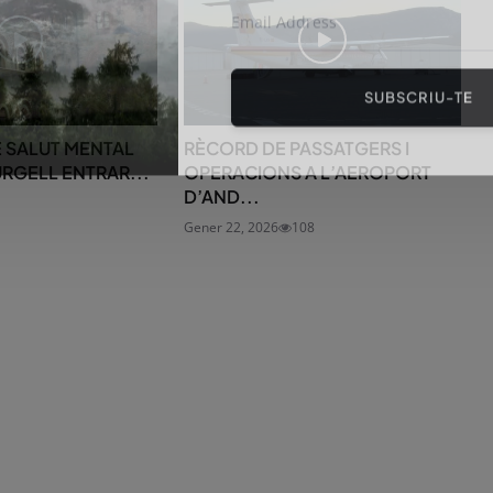
SUBSCRIU-TE
E SALUT MENTAL
RÈCORD DE PASSATGERS I
URGELL ENTRAR...
OPERACIONS A L’AEROPORT
D’AND...
Gener 22, 2026
108