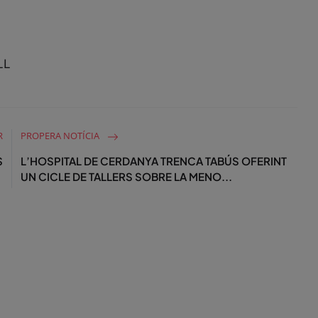
s
c
r
e
LL
e
n
R
PROPERA NOTÍCIA
S
L’HOSPITAL DE CERDANYA TRENCA TABÚS OFERINT
UN CICLE DE TALLERS SOBRE LA MENO...