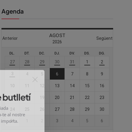
Agenda
 butlletí
viada
-te al nostre
e importa.