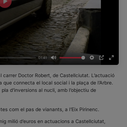
P
l
a
y
01:41
M
S
P
E
u
e
I
n
al carrer Doctor Robert, de Castellciutat. L’actuació
t
t
P
t
que connecta el local social i la plaça de l’Arbre.
e
t
e
 pla d’inversions al nucli, amb l’objectiu de
i
r
n
f
g
u
tes com el pas de vianants, a l’Eix Pirinenc.
s
l
l
mig milió d’euros en actuacions a Castellciutat,