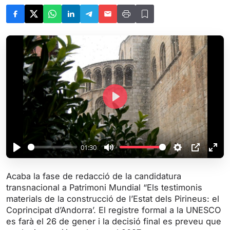
P
l
a
y
01:30
P
M
S
P
E
l
u
e
I
n
Acaba la fase de redacció de la candidatura
a
t
t
P
t
transnacional a Patrimoni Mundial “Els testimonis
y
e
t
e
materials de la construcció de l’Estat dels Pirineus: el
i
r
Coprincipat d’Andorra’. El registre formal a la UNESCO
es farà el 26 de gener i la decisió final es preveu que
n
f