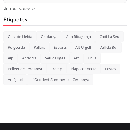
Total Votes: 37
Etiquetes
Gust de Lleida
Cerdanya
Alta Ribagorça
Cadí La Seu
Puigcerdà
Pallars
Esports
Alt Urgell
Vall de Boí
Alp
Andorra
Seu d’Urgell
Art
Llívia
Bellver de Cerdanya
Tremp
idapaconnecta
Festes
Arsèguel
L'Occident Summerfest Cerdanya