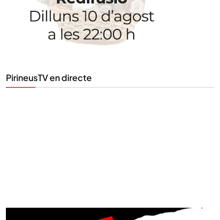
Tota l’actualitat, seleccionada i enviada directament
al teu correu. Subscriu-te al nostre butlletí i segueix
la informació que importa.
PirineusTV en directe
SUBSCRIU-TE