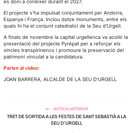
es doni a conèixer durant el 2027.
g
u
s
l
El projecte s’ha impulsat conjuntament per Andorra,
l
Espanya i França. Inclou dotze monuments, entre els
s
quals hi ha el conjunt catedralici de la Seu d’Urgell.
c
A finals de novembre la capital urgellenca va acollir la
r
presentació del projecte Pyrépat per a reforçar els
e
vincles transpirinencs i promoure la preservació del
e
patrimoni vinculat a la candidatura.
n
Parlen al vídeo:
JOAN BARRERA, ALCALDE DE LA SEU D’URGELL
NOTÍCIA ANTERIOR
TRET DE SORTIDA A LES FESTES DE SANT SEBASTIÀ A LA
SEU D’URGELL