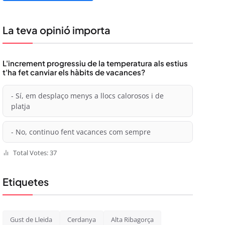
La teva opinió importa
L'increment progressiu de la temperatura als estius
t'ha fet canviar els hàbits de vacances?
- Sí, em desplaço menys a llocs calorosos i de
platja
- No, continuo fent vacances com sempre
Total Votes: 37
Etiquetes
Gust de Lleida
Cerdanya
Alta Ribagorça