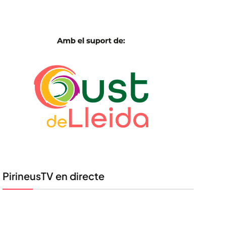
PirineusTV en directe