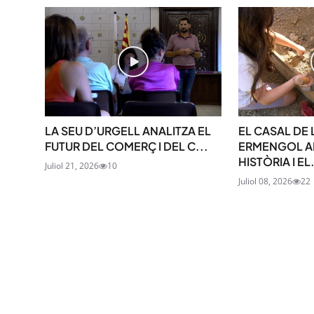
LA SEU D’URGELL ANALITZA EL
EL CASAL DE 
FUTUR DEL COMERÇ I DEL C...
ERMENGOL A
HISTÒRIA I EL.
Juliol 21, 2026
10
Juliol 08, 2026
22