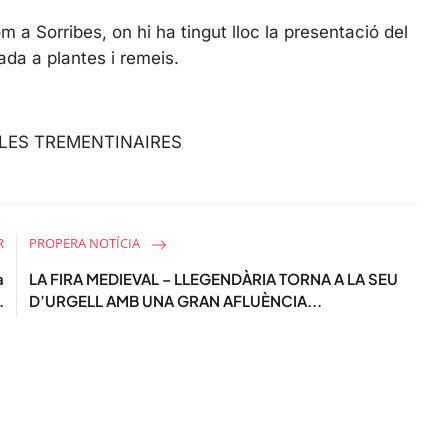
s
c
m a Sorribes, on hi ha tingut lloc la presentació del
r
da a plantes i remeis.
e
e
n
 LES TREMENTINAIRES
R
PROPERA NOTÍCIA
a
LA FIRA MEDIEVAL – LLEGENDÀRIA TORNA A LA SEU
.
D’URGELL AMB UNA GRAN AFLUÈNCIA...