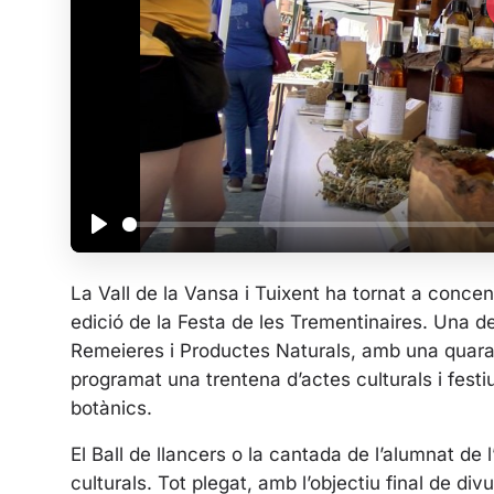
P
l
La Vall de la Vansa i Tuixent ha tornat a conce
a
edició de la Festa de les Trementinaires. Una de
y
Remeieres i Productes Naturals, amb una quaran
programat una trentena d’actes culturals i festi
botànics.
El Ball de llancers o la cantada de l’alumnat de 
culturals. Tot plegat, amb l’objectiu final de div