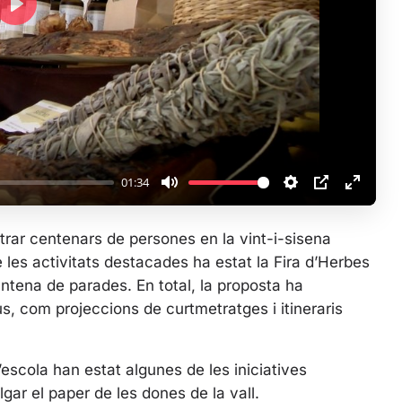
P
l
a
y
01:34
M
S
P
E
u
e
I
n
ntrar centenars de persones en la vint-i-sisena
t
t
P
t
 les activitats destacades ha estat la Fira d’Herbes
e
t
e
tena de parades. En total, la proposta ha
i
r
us, com projeccions de curtmetratges i itineraris
n
f
g
u
s
l
l’escola han estat algunes de les iniciatives
l
ulgar el paper de les dones de la vall.