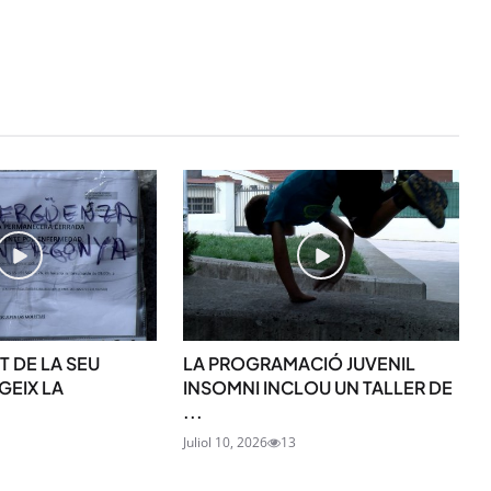
STAY UPDATED
T DE LA SEU
LA PROGRAMACIÓ JUVENIL
Uneix-te al nostre
GEIX LA
INSOMNI INCLOU UN TALLER DE
...
Tota l’actualitat, seleccionada i en
1
Juliol 10, 2026
13
directament al teu correu. Subscriu
butlletí i segueix la informació qu