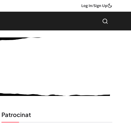
Log In
/
Sign Up
Patrocinat