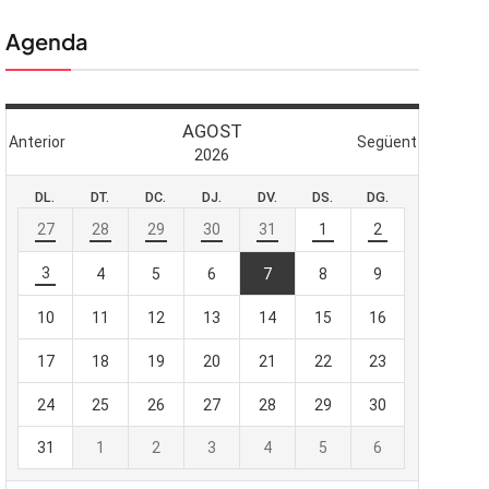
Agenda
 butlletí
viada
-te al nostre
e importa.