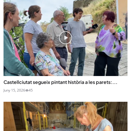
Castellciutat segueix pintant història a les parets:...
Juny 15, 2026
45