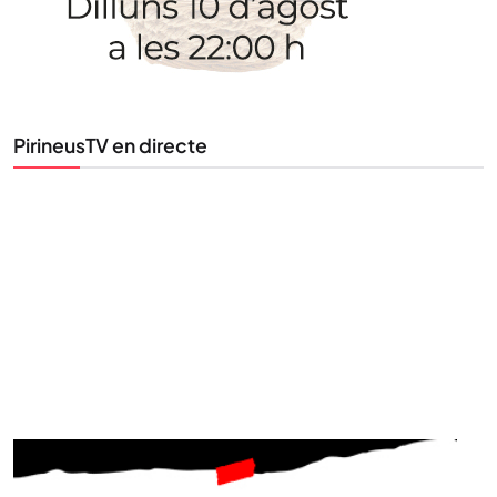
PirineusTV en directe
STAY UPDATED
Uneix-te al nostre butlletí
Tota l’actualitat, seleccionada i enviada directament
al teu correu. Subscriu-te al nostre butlletí i segueix
la informació que importa.
SUBSCRIU-TE