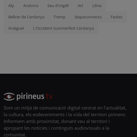
Alp
Andorra
Seu d’Urgell
Art
Llívia
Bellver de Cerdanya
Tremp
idapaconnecta
Festes
Arsèguel
L'Occident Summerfest Cerdanya
Som un mitjà de comunicació digital centrat en l’actualitat,
la cultura, els esdeveniments i la vida del territori pirinenc.
Informem amb proximitat, donant veu al territori i
apropant les notícies i continguts audiovisuals a la
comunitat.