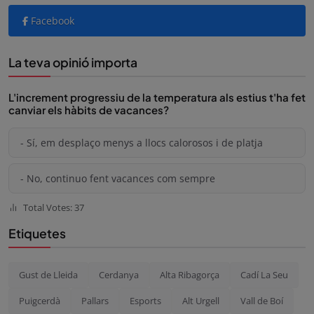
Facebook
La teva opinió importa
L'increment progressiu de la temperatura als estius t'ha fet
canviar els hàbits de vacances?
- Sí, em desplaço menys a llocs calorosos i de platja
- No, continuo fent vacances com sempre
Total Votes: 37
Etiquetes
Gust de Lleida
Cerdanya
Alta Ribagorça
Cadí La Seu
Puigcerdà
Pallars
Esports
Alt Urgell
Vall de Boí