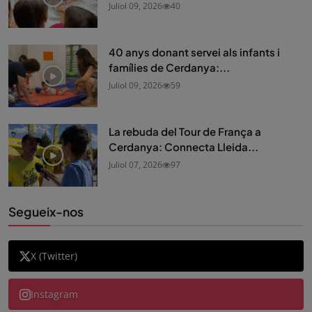
Juliol 09, 2026
40
40 anys donant servei als infants i
famílies de Cerdanya:...
Juliol 09, 2026
59
La rebuda del Tour de França a
Cerdanya: Connecta Lleida...
Juliol 07, 2026
97
Segueix-nos
X (Twitter)
Instagram