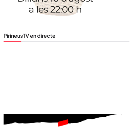
al teu correu. Subscriu-te al nostre butlletí i segueix
la informació que importa.
PirineusTV en directe
SUBSCRIU-TE