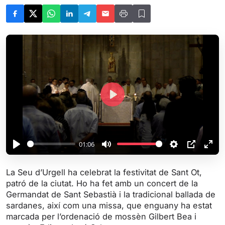
P
l
a
y
01:06
P
M
S
P
E
l
u
e
I
n
La Seu d’Urgell ha celebrat la festivitat de Sant Ot,
a
t
t
P
t
patró de la ciutat. Ho ha fet amb un concert de la
y
e
t
e
Germandat de Sant Sebastià i la tradicional ballada de
i
r
sardanes, així com una missa, que enguany ha estat
marcada per l’ordenació de mossèn Gilbert Bea i
n
f