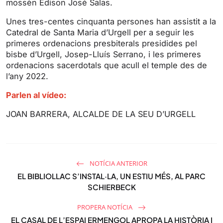
mossèn Edison José Salas.
g
u
s
l
Unes tres-centes cinquanta persones han assistit a la
l
Catedral de Santa Maria d’Urgell per a seguir les
s
primeres ordenacions presbiterals presidides pel
bisbe d’Urgell, Josep-Lluís Serrano, i les primeres
c
ordenacions sacerdotals que acull el temple des de
r
l’any 2022.
e
e
Parlen al vídeo:
n
JOAN BARRERA, ALCALDE DE LA SEU D’URGELL
NOTÍCIA ANTERIOR
EL BIBLIOLLAC S’INSTAL·LA, UN ESTIU MÉS, AL PARC
SCHIERBECK
PROPERA NOTÍCIA
EL CASAL DE L’ESPAI ERMENGOL APROPA LA HISTÒRIA I