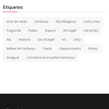
Etiquetes
Gust de Lleida
Cerdanya
Alta Ribagorça
Cadí La Seu
Puigcerdà
Pallars
Esports
Alt Urgell
Vall de Boí
Alp
Andorra
Seu d’Urgell
Art
Llívia
Bellver de Cerdanya
Tremp
idapaconnecta
Festes
Arsèguel
L'Occident Summerfest Cerdanya